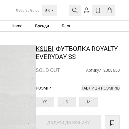
UK
0800 35 86 65
Home
Бренди
Блог
МОЯ ОБЛІКІВКА
УВІЙТИ
KSUBI
ФУТБОЛКА ROYALTY
Ще не зареєстровані?
EVERYDAY SS
СТВОРИТИ ОБЛІКІВКУ
SOLD OUT
Артикул: 2308650
РОЗМІР
ТАБЛИЦЯ РОЗМІРІВ
XS
S
M
ДОДАТИ ДО КОШИКУ