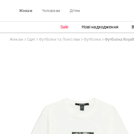
Жінкам
Чоловікам
Дітям
Sale
Нові надходження
В
Жінкам
Одяг
Футболки та Лонгсліви
Футболки
Футболка Royalt