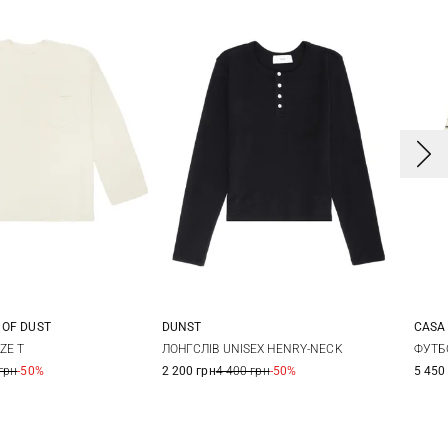
 OF DUST
DUNST
CASA
S
S
M
S
M
L
2
ZE T
ЛОНГСЛІВ UNISEX HENRY-NECK
ФУТБ
грн
-50%
2 200 грн
4 400 грн
-50%
5 450