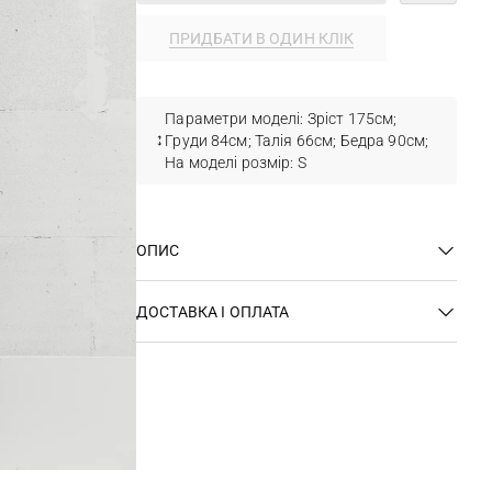
ПРИДБАТИ В ОДИН КЛІК
Параметри моделі: Зріст 175см;
Груди 84см; Талія 66см; Бедра 90см;
На моделі розмір: S
ОПИС
ДОСТАВКА І ОПЛАТА