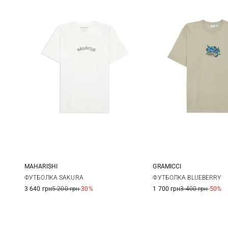
MAHARISHI
GRAMICCI
S
M
L
XL
S
M
ФУТБОЛКА SAKURA
ФУТБОЛКА BLUEBERRY
3 640 грн
5 200 грн
-30%
1 700 грн
3 400 грн
-50%
XXL