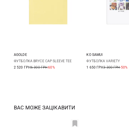
AGOLDE
KO SAMUI
S
M
L
XS
S
ФУТБОЛКА BRYCE CAP SLEEVE TEE
ФУТБОЛКА VARIETY
2 520 ГРН
6 300 ГРН
-60%
1 650 ГРН
3 300 ГРН
-50%
XL
ВАС МОЖЕ ЗАЦІКАВИТИ