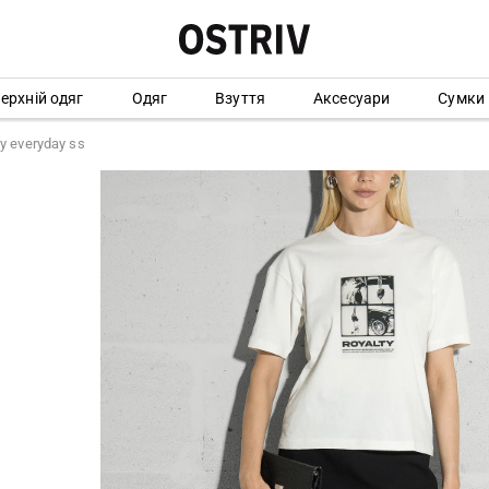
ерхній одяг
Одяг
Взуття
Аксесуари
Сумки
y everyday ss