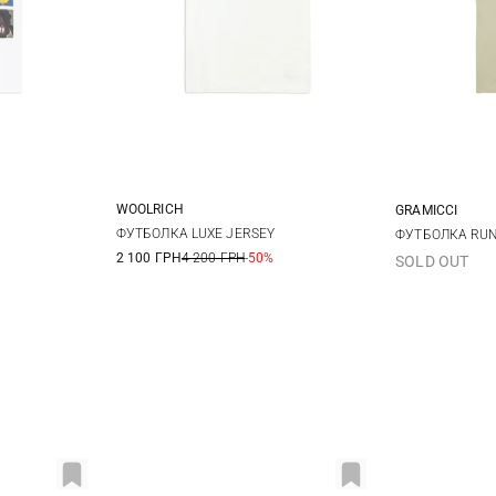
WOOLRICH
GRAMICCI
XS
S
M
L
M
L
S
ФУТБОЛКА LUXE JERSEY
ФУТБОЛКА RU
2 100 ГРН
4 200 ГРН
-50%
SOLD OUT