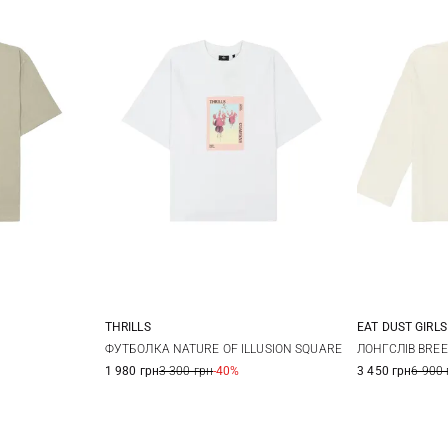
THRILLS
EAT DUST GIRLS
L
XL
4
6
8
10
XXS
X
ФУТБОЛКА NATURE OF ILLUSION SQUARE
ЛОНГСЛІВ BREE
1 980 грн
3 300 грн
-40%
3 450 грн
6 900 