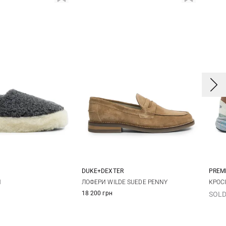
DUKE+DEXTER
PREM
/42
43/44
45/46
42
43
44
45
4
N
ЛОФЕРИ WILDE SUEDE PENNY
КРОС
18 200 грн
SOLD
46
4