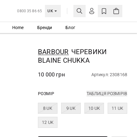
UK
0800 35 86 65
Home
Бренди
Блог
МОЯ ОБЛІКІВКА
УВІЙТИ
BARBOUR
ЧЕРЕВИКИ
Ще не зареєстровані?
BLAINE CHUKKA
СТВОРИТИ ОБЛІКІВКУ
10 000 грн
Артикул: 2308168
РОЗМІР
ТАБЛИЦЯ РОЗМІРІВ
8 UK
9 UK
10 UK
11 UK
12 UK