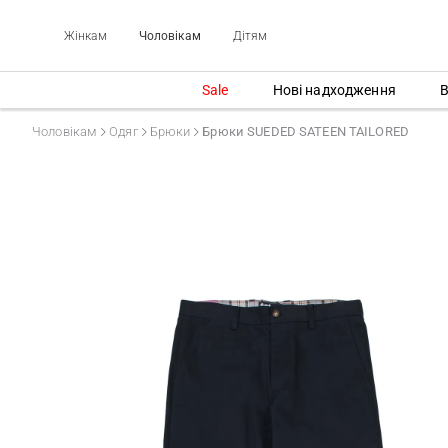
Жінкам
Чоловікам
Дітям
Sale
Нові надходження
В
Чоловікам
Одяг
Брюки
Брюки SUEDED SATEEN TAILORED