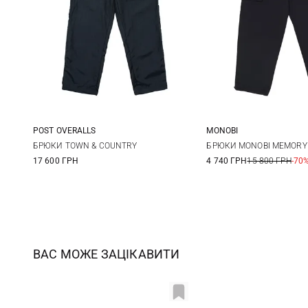
POST OVERALLS
MONOBI
M
L
XL
S
M
БРЮКИ TOWN & COUNTRY
БРЮКИ MONOBI MEMORY 
17 600 ГРН
4 740 ГРН
15 800 ГРН
-70
XXL
ВАС МОЖЕ ЗАЦІКАВИТИ