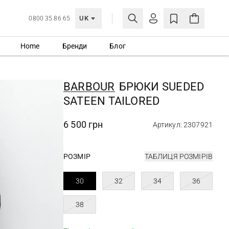
UK
0800 35 86 65
Home
Бренди
Блог
МОЯ ОБЛІКІВКА
УВІЙТИ
BARBOUR
БРЮКИ SUEDED
Ще не зареєстровані?
SATEEN TAILORED
СТВОРИТИ ОБЛІКІВКУ
6 500 грн
Артикул: 2307921
РОЗМІР
ТАБЛИЦЯ РОЗМІРІВ
30
32
34
36
38