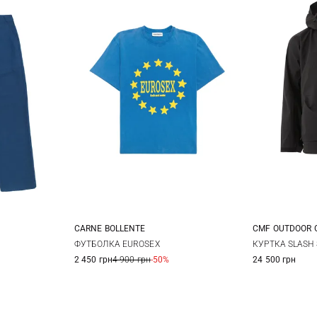
CARNE BOLLENTE
CMF OUTDOOR 
50
52
S
M
L
XL
M
ФУТБОЛКА EUROSEX
КУРТКА SLASH 
2 450 грн
4 900 грн
-50%
24 500 грн