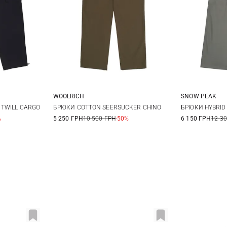
WOOLRICH
SNOW PEAK
L
XL
34
M
TWILL CARGO
БРЮКИ COTTON SEERSUCKER CHINO
БРЮКИ HYBRID 
%
5 250 ГРН
10 500 ГРН
-50%
6 150 ГРН
12 3