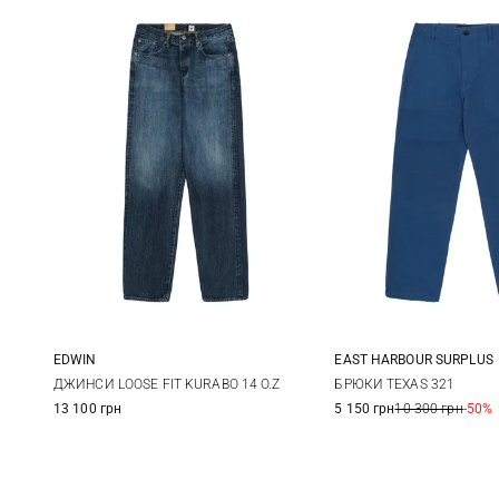
EDWIN
EAST HARBOUR SURPLUS
30
31
32
33
46
48
ДЖИНСИ LOOSE FIT KURABO 14 O.Z
БРЮКИ TEXAS 321
13 100 грн
5 150 грн
10 300 грн
-50%
34
36
38
54