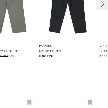
PARAGES
C.P. 
L
XL
30
32
34
36
4
WOOL UTILITY
БРЮКИ CITIZEN
БРЮК
00 ГРН
-50%
8 400 ГРН
15 00
5