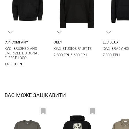
C.P. COMPANY
OBEY
LES DEUX
M
L
XL
XXL
S
M
L
XL
M
L
ХУДІ BRUSHED AND
ХУДІ STUDIOS PALETTE
ХУДІ BRADY HO
XXL
EMERIZED DIAGONAL
2 800 ГРН
5 600 ГРН
7 800 ГРН
FLEECE LOGO
14 300 ГРН
ВАС МОЖЕ ЗАЦІКАВИТИ