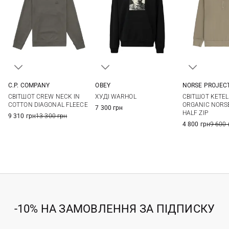
C.P. COMPANY
OBEY
NORSE PROJEC
M
L
XL
XXL
S
M
L
XL
M
L
СВІТШОТ CREW NECK IN
ХУДІ WARHOL
СВІТШОТ KETEL
COTTON DIAGONAL FLEECE
ORGANIC NORS
7 300 грн
HALF ZIP
9 310 грн
13 300 грн
4 800 грн
9 600 
-10% НА ЗАМОВЛЕННЯ ЗА ПІДПИСКУ