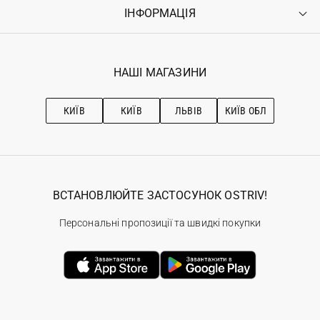
Оплата
ІНФОРМАЦІЯ
Увійти
Повернення
Реєстрація
Гарантія
Мої замовлення
Програма лояльності
Вакансії
Обране
Наші магазини
НАШІ МАГАЗИНИ
Ostriv Club+
Про OSTRIV
Підписка на новини
Рекомендації з догляду
КИЇВ
КИЇВ
ЛЬВІВ
КИЇВ ОБЛ
ВСТАНОВЛЮЙТЕ ЗАСТОСУНОК OSTRIV!
Персональні пропозиції та швидкі покупки