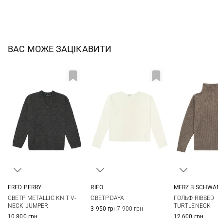
ВАС МОЖЕ ЗАЦІКАВИТИ
FRED PERRY
RIFO
MERZ B.SCHWA
6
8
10
S
M
L
XS
S
СВЕТР METALLIC KNIT V-
СВЕТР DAYA
ГОЛЬФ RIBBED
NECK JUMPER
TURTLENECK
3 950 грн
7 900 грн
10 800 грн
12 600 грн