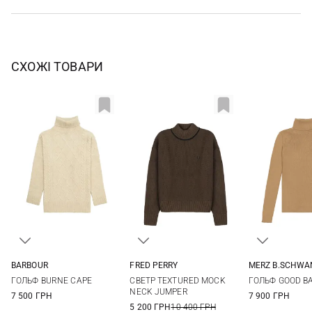
СХОЖІ ТОВАРИ
BARBOUR
FRED PERRY
MERZ B.SCHWA
S
M
L
6
8
10
12
XS
S
ГОЛЬФ BURNE CAPE
СВЕТР TEXTURED MOCK
ГОЛЬФ GOOD BA
14
XL
NECK JUMPER
7 500 ГРН
7 900 ГРН
5 200 ГРН
10 400 ГРН