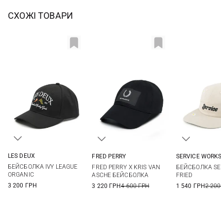
СХОЖІ ТОВАРИ
LES DEUX
FRED PERRY
SERVICE WORK
One size
One size
One si
БЕЙСБОЛКА IVY LEAGUE
FRED PERRY X KRIS VAN
БЕЙСБОЛКА SE
ORGANIC
ASCHE БЕЙСБОЛКА
FRIED
3 200 ГРН
3 220 ГРН
4 600 ГРН
1 540 ГРН
2 200