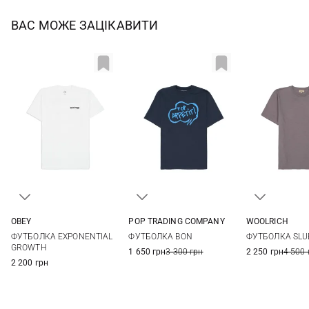
ВАС МОЖЕ ЗАЦІКАВИТИ
OBEY
POP TRADING COMPANY
WOOLRICH
M
L
XL
M
L
XL
M
L
ФУТБОЛКА EXPONENTIAL
ФУТБОЛКА BON
ФУТБОЛКА SLU
GROWTH
1 650 грн
3 300 грн
2 250 грн
4 500 
2 200 грн