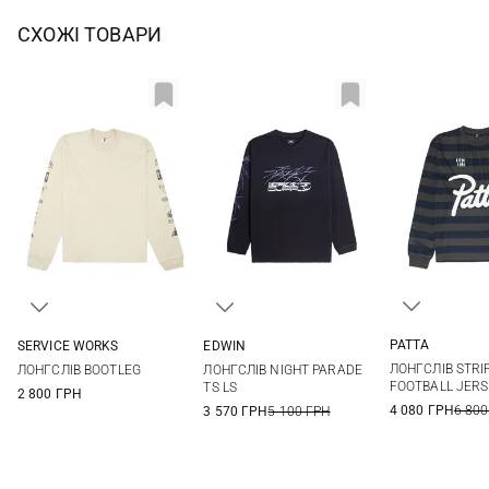
СХОЖІ ТОВАРИ
PATTA
SERVICE WORKS
EDWIN
M
L
M
L
XL
S
M
L
XL
ЛОНГСЛІВ STRI
ЛОНГСЛІВ BOOTLEG
ЛОНГСЛІВ NIGHT PARADE
FOOTBALL JERS
TS LS
2 800 ГРН
4 080 ГРН
6 800
3 570 ГРН
5 100 ГРН