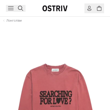
Лонгсліви