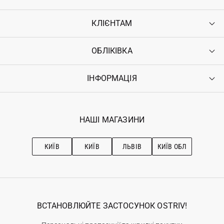
КЛІЄНТАМ
ОБЛІКІВКА
Контакти
Доставка
Оплата
ІНФОРМАЦІЯ
Увійти
Повернення
Реєстрація
Гарантія
Мої замовлення
Програма лояльності
Вакансії
Обране
Наші магазини
НАШІ МАГАЗИНИ
Ostriv Club+
Про OSTRIV
Підписка на новини
Рекомендації з догляду
КИЇВ
КИЇВ
ЛЬВІВ
КИЇВ ОБЛ
ВСТАНОВЛЮЙТЕ ЗАСТОСУНОК OSTRIV!