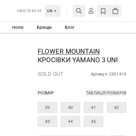
UK
0800 35 86 65
Home
Бренди
Блог
МОЯ ОБЛІКІВКА
УВІЙТИ
FLOWER MOUNTAIN
Ще не зареєстровані?
КРОСІВКИ YAMANO 3 UNI
СТВОРИТИ ОБЛІКІВКУ
SOLD OUT
Артикул: 2301419
РОЗМІР
ТАБЛИЦЯ РОЗМІРІВ
39
40
41
42
43
44
45