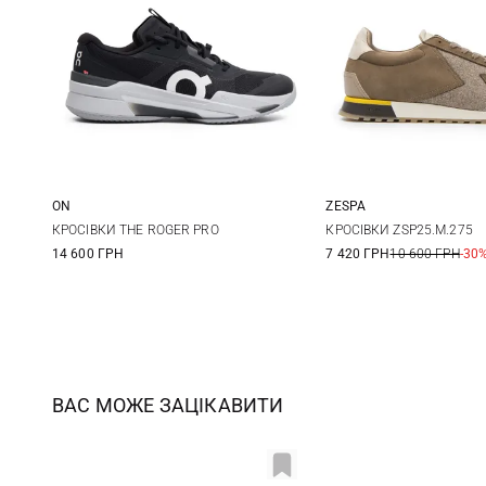
ON
ZESPA
43
44
44,5
45
41
42
КРОСІВКИ THE ROGER PRO
КРОСІВКИ ZSP25.M.275
14 600 ГРН
7 420 ГРН
10 600 ГРН
-30
47
47,5
45
ВАС МОЖЕ ЗАЦІКАВИТИ