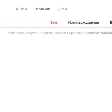
Жінкам
Чоловікам
Дітям
Sale
Нові надходження
В
Чоловікам
Взуття
Кеди та кросівки
Кросівки
Кросівки YAMANO