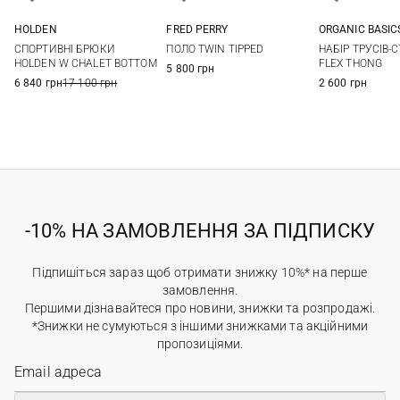
HOLDEN
FRED PERRY
ORGANIC BASIC
XS
S
M
L
6
8
10
12
XS
S
СПОРТИВНІ БРЮКИ
ПОЛО TWIN TIPPED
НАБІР ТРУСІВ-С
HOLDEN W CHALET BOTTOM
FLEX THONG
5 800 грн
6 840 грн
17 100 грн
2 600 грн
-10% НА ЗАМОВЛЕННЯ ЗА ПІДПИСКУ
Підпишіться зараз щоб отримати знижку 10%* на перше
замовлення.
Першими дізнавайтеся про новини, знижки та розпродажі.
*Знижки не сумуються з іншими знижками та акційними
пропозиціями.