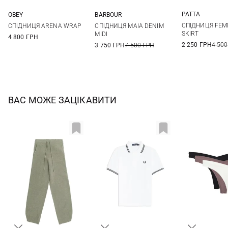
PATTA
OBEY
BARBOUR
XS
S
24
25
26
27
8
10
12
14
СПІДНИЦЯ FEM
СПІДНИЦЯ ARENA WRAP
СПІДНИЦЯ MAIA DENIM
SKIRT
MIDI
4 800 ГРН
2 250 ГРН
4 500
3 750 ГРН
7 500 ГРН
ВАС МОЖЕ ЗАЦІКАВИТИ