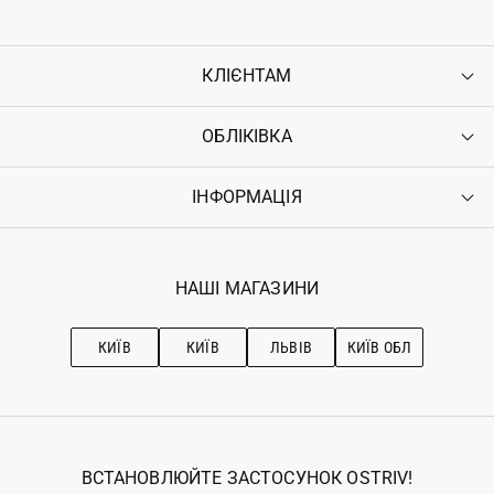
КЛІЄНТАМ
ОБЛІКІВКА
Контакти
Доставка
Оплата
ІНФОРМАЦІЯ
Увійти
Повернення
Реєстрація
Гарантія
Мої замовлення
Програма лояльності
Вакансії
Обране
Наші магазини
НАШІ МАГАЗИНИ
Ostriv Club+
Про OSTRIV
Підписка на новини
Рекомендації з догляду
КИЇВ
КИЇВ
ЛЬВІВ
КИЇВ ОБЛ
ВСТАНОВЛЮЙТЕ ЗАСТОСУНОК OSTRIV!