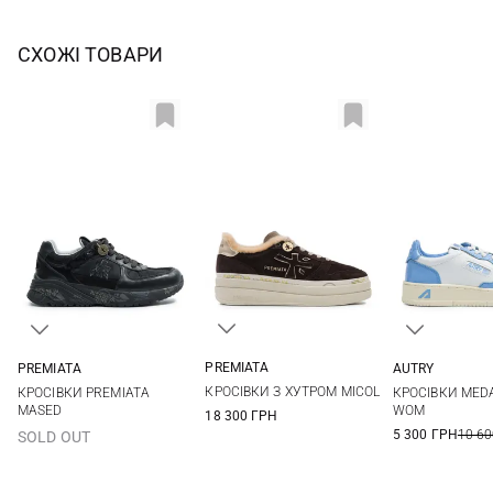
СХОЖІ ТОВАРИ
PREMIATA
PREMIATA
AUTRY
36
37
38
39
36
37
38
39
37
38
КРОСІВКИ З ХУТРОМ MICOL
КРОСІВКИ PREMIATA
КРОСІВКИ MED
40
41
40
41
MASED
WOM
18 300 ГРН
5 300 ГРН
10 60
SOLD OUT