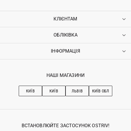
КЛІЄНТАМ
ОБЛІКІВКА
Контакти
Доставка
Оплата
ІНФОРМАЦІЯ
Увійти
Повернення
Реєстрація
Гарантія
Мої замовлення
Програма лояльності
Вакансії
Обране
Наші магазини
НАШІ МАГАЗИНИ
Ostriv Club+
Про OSTRIV
Підписка на новини
Рекомендації з догляду
КИЇВ
КИЇВ
ЛЬВІВ
КИЇВ ОБЛ
ВСТАНОВЛЮЙТЕ ЗАСТОСУНОК OSTRIV!