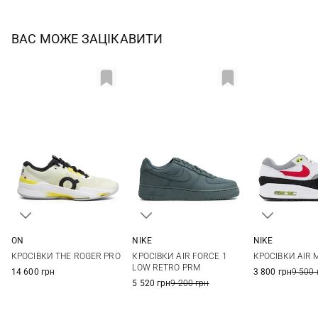
ВАС МОЖЕ ЗАЦІКАВИТИ
ON
NIKE
NIKE
41
42
42,5
44
8 US
8,5 US
9 US
9,5 US
9 US
9,5 US
КРОСІВКИ THE ROGER PRO
КРОСІВКИ AIR FORCE 1
КРОСІВКИ AIR 
44,5
47
10 US
10,5 US
11 US
11,5 US
11 US
11,5 US
LOW RETRO PRM
14 600 грн
3 800 грн
9 500 
12 US
5 520 грн
9 200 грн