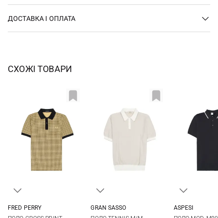
ДОСТАВКА І ОПЛАТА
СХОЖІ ТОВАРИ
FRED PERRY
GRAN SASSO
ASPESI
M
L
XL
XXL
50
52
54
56
48
50