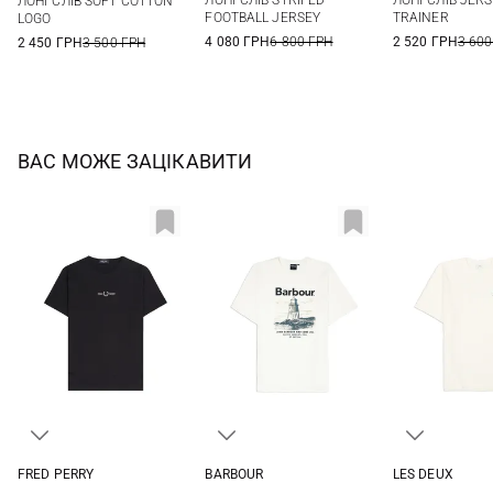
ЛОНГСЛІВ STRIPED
ЛОНГСЛІВ JER
ЛОНГСЛІВ SOFT COTTON
XXL
3XL
FOOTBALL JERSEY
TRAINER
LOGO
4 080 ГРН
6 800 ГРН
2 520 ГРН
3 600
2 450 ГРН
3 500 ГРН
ВАС МОЖЕ ЗАЦІКАВИТИ
FRED PERRY
BARBOUR
LES DEUX
S
M
L
XL
S
M
L
XL
M
L