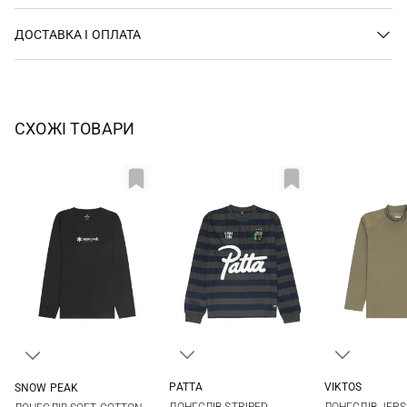
ДОСТАВКА І ОПЛАТА
СХОЖІ ТОВАРИ
PATTA
VIKTOS
SNOW PEAK
M
L
XL
S
M
M
L
XL
XXL