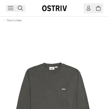
Лонгсліви