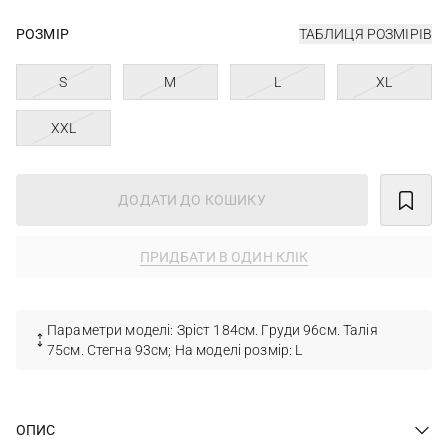
РОЗМІР
ТАБЛИЦЯ РОЗМІРІВ
S
M
L
XL
XXL
ДОДАТИ ДО КОШИКУ
ПРИДБАТИ В ОДИН КЛІК
Параметри моделі: Зріст 184см. Груди 96см. Талія
75см. Стегна 93см; На моделі розмір: L
ОПИС