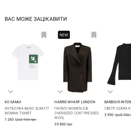
ВАС МОЖЕ ЗАЦІКАВИТИ
KO SAMUI
HARRIS WHARF LONDON
BARBOUR INTE
XS
S
M
L
40
42
44
8
10
ФУТБОЛКА BASIC SLIM FIT
ПАЛЬТО WOMEN D.B.
СВЕТР OZARA K
XL
WOMAN T-SHIRT
OVERSIZED COAT PRESSED
3 990 грн
5 700 
WOOL
1 260 грн
2 100 грн
39 800 грн