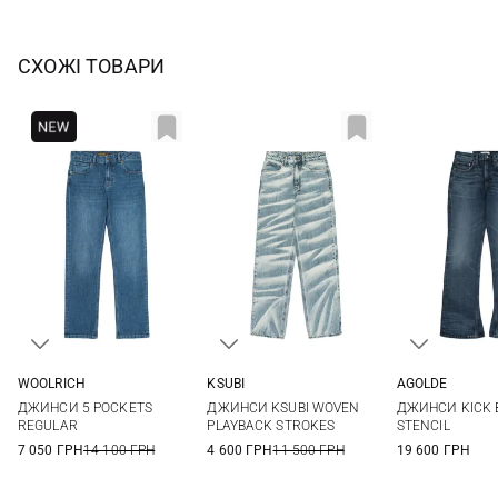
СХОЖІ ТОВАРИ
WOOLRICH
KSUBI
AGOLDE
27
26
27
28
29
24
25
ДЖИНСИ 5 POCKETS
ДЖИНСИ KSUBI WOVEN
ДЖИНСИ KICK 
30
28
REGULAR
PLAYBACK STROKES
STENCIL
7 050 ГРН
14 100 ГРН
4 600 ГРН
11 500 ГРН
19 600 ГРН