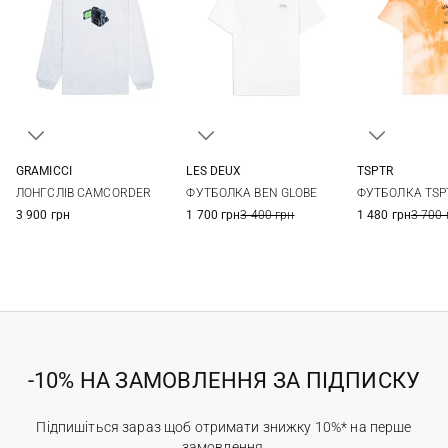
LES DEUX
TSPTR
GRAMICCI
S
M
L
XL
M
L
S
M
L
XL
ФУТБОЛКА BEN GLOBE
ФУТБОЛКА TSP
ЛОНГСЛІВ CAMCORDER
XXL
1 700 грн
3 400 грн
1 480 грн
3 700 
3 900 грн
-10% НА ЗАМОВЛЕННЯ ЗА ПІДПИСКУ
Підпишіться зараз щоб отримати знижку 10%* на перше
замовлення.