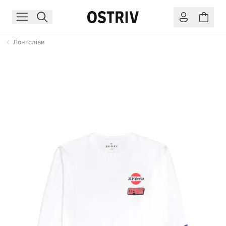
Лонгсліви