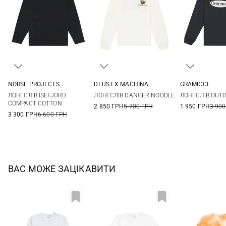
NORSE PROJECTS
DEUS EX MACHINА
GRAMICCI
M
L
XL
XXL
M
L
XL
S
M
ЛОНГСЛІВ ISEFJORD
ЛОНГСЛІВ DANGER NOODLE
ЛОНГСЛІВ OUT
COMPACT COTTON
2 850 ГРН
5 700 ГРН
1 950 ГРН
3 900
3 300 ГРН
6 600 ГРН
ВАС МОЖЕ ЗАЦІКАВИТИ