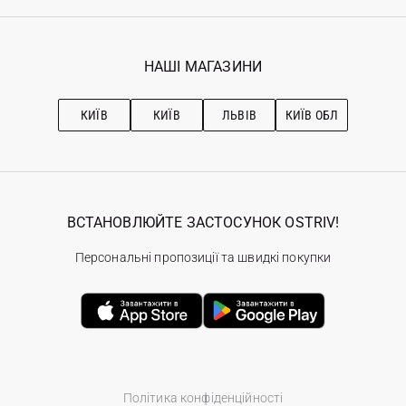
Реєстрація
Гарантія
Мої замовлення
Програма лояльності
Вакансії
Обране
Наші магазини
НАШІ МАГАЗИНИ
Ostriv Club+
Про OSTRIV
Підписка на новини
Рекомендації з догляду
КИЇВ
КИЇВ
ЛЬВІВ
КИЇВ ОБЛ
ВСТАНОВЛЮЙТЕ ЗАСТОСУНОК OSTRIV!
Персональні пропозиції та швидкі покупки
Політика конфіденційності