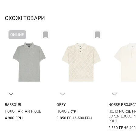
СХОЖІ ТОВАРИ
BARBOUR
OBEY
NORSE PROJEC
S
M
L
XL
S
M
L
XL
S
M
ПОЛО TARTAN PIQUE
ПОЛО ERYK
ПОЛО NORSE P
XXL
3XL
XXL
ESPEN LOOSE P
4 900 ГРН
3 850 ГРН
5 500 ГРН
POLO
2 560 ГРН
6 400