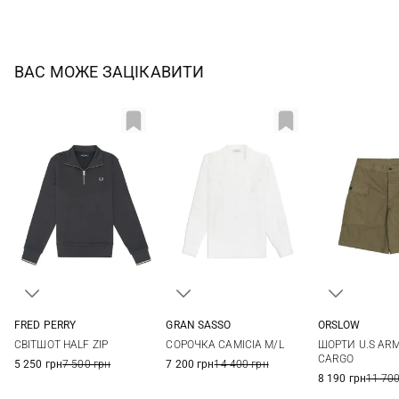
ВАС МОЖЕ ЗАЦІКАВИТИ
FRED PERRY
GRAN SASSO
ORSLOW
S
M
L
XL
48
50
52
54
2
3
СВІТШОТ HALF ZIP
СОРОЧКА CAMICIA M/L
ШОРТИ U.S ARM
XXL
56
CARGO
5 250 грн
7 500 грн
7 200 грн
14 400 грн
8 190 грн
11 700