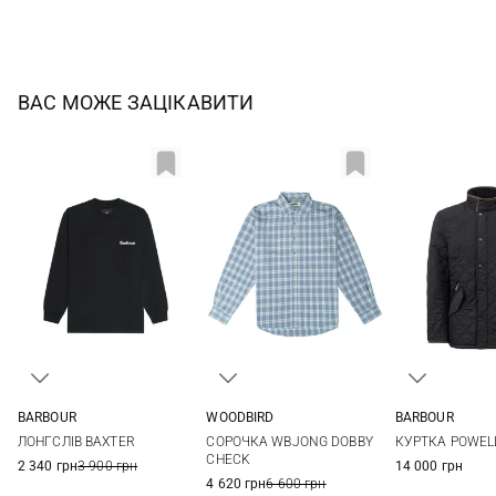
ВАС МОЖЕ ЗАЦІКАВИТИ
BARBOUR
WOODBIRD
BARBOUR
36
38
40
42
S
M
L
XL
S
M
ЛОНГСЛІВ BAXTER
СОРОЧКА WBJONG DOBBY
КУРТКА POWELL
44
XXL
3XL
CHECK
2 340 грн
3 900 грн
14 000 грн
4 620 грн
6 600 грн