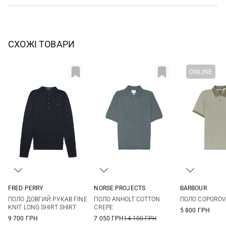
СХОЖІ ТОВАРИ
FRED PERRY
NORSE PROJECTS
BARBOUR
S
M
L
XL
S
M
L
XL
S
M
ПОЛО ДОВГИЙ РУКАВ FINE
ПОЛО ANHOLT COTTON
ПОЛО COPGROV
XXL
XXL
3XL
KNIT LONG SHIRT SHIRT
CREPE
5 800 ГРН
9 700 ГРН
7 050 ГРН
14 100 ГРН