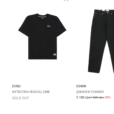
EVISU
EDWIN
S
M
L
XL
29
30
ФУТБОЛКА SEAGULL EMB.
ДЖИНСИ COSMOS
5 180 грн
7 400 грн
-30%
SOLD OUT
XXL
33
34