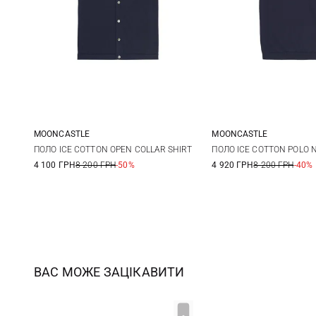
MOONCASTLE
MOONCASTLE
M
L
XL
S
M
ПОЛО ICE COTTON OPEN COLLAR SHIRT
ПОЛО ICE COTTON POLO 
4 100 ГРН
8 200 ГРН
-50%
4 920 ГРН
8 200 ГРН
-40%
XXL
ВАС МОЖЕ ЗАЦІКАВИТИ