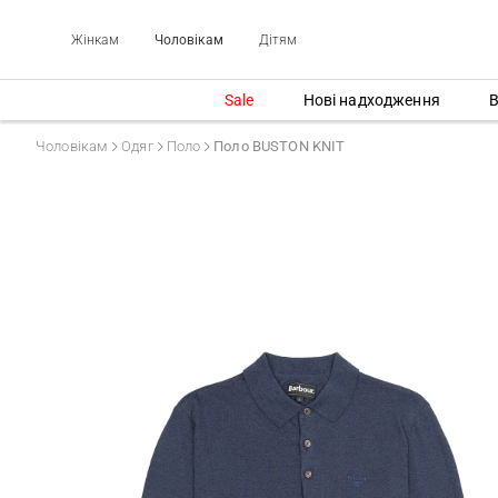
Жінкам
Чоловікам
Дітям
Sale
Нові надходження
В
Чоловікам
Одяг
Поло
Поло BUSTON KNIT