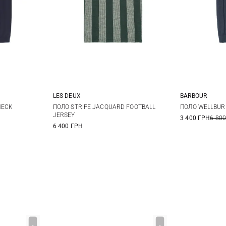
LES DEUX
BARBOUR
L
XL
S
M
L
XL
M
NECK
ПОЛО STRIPE JACQUARD FOOTBALL
ПОЛО WELLBUR
JERSEY
3 400 ГРН
6 800
6 400 ГРН