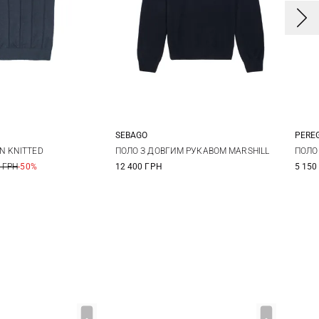
SEBAGO
PERE
L
XL
XXL
M
L
XL
XXL
N KNITTED
ПОЛО З ДОВГИМ РУКАВОМ MARSHILL
ПОЛО
 ГРН
-50%
12 400 ГРН
5 150