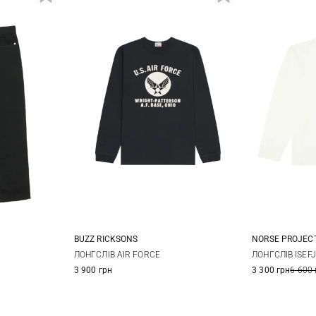
BUZZ RICKSONS
NORSE PROJEC
31
32
M
L
XL
XXL
S
ЛОНГСЛІВ AIR FORCE
ЛОНГСЛІВ ISE
3 900 грн
3 300 грн
6 600 
36
38
XXL