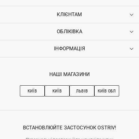
КЛІЄНТАМ
ОБЛІКІВКА
Контакти
Доставка
Оплата
ІНФОРМАЦІЯ
Увійти
Повернення
Реєстрація
Гарантія
Мої замовлення
Програма лояльності
Вакансії
Обране
Наші магазини
НАШІ МАГАЗИНИ
Ostriv Club+
Про OSTRIV
Підписка на новини
Рекомендації з догляду
КИЇВ
КИЇВ
ЛЬВІВ
КИЇВ ОБЛ
ВСТАНОВЛЮЙТЕ ЗАСТОСУНОК OSTRIV!