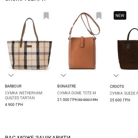
BARBOUR
BONASTRE
CROOTS
One Size
26Х20Х12СМ
One Si
СУМКА WETHERHAM
СУМКА DOME TOTE M
СУМКА SUEDE F
QUILTED TARTAN
21 000 ГРН
30 000 ГРН
25 600 ГРН
4 900 ГРН
ВАС МОЖЕ ЗАЦІКАВИТИ