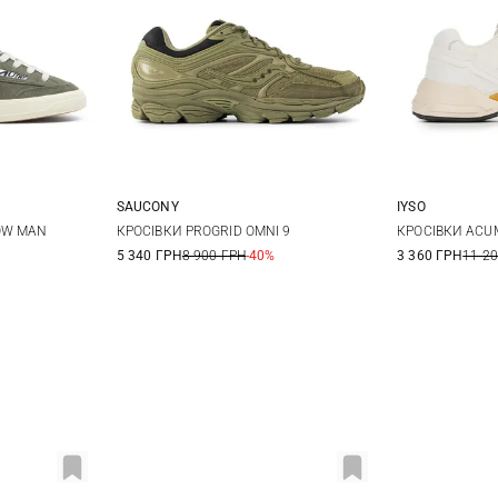
SAUCONY
IYSO
42
43
8 US
8,5 US
9 US
9,5 US
42
4
OW MAN
КРОСІВКИ PROGRID OMNI 9
КРОСІВКИ ACU
5 340 ГРН
8 900 ГРН
-40%
3 360 ГРН
11 2
10 US
10,5 US
11 US
11,5 US