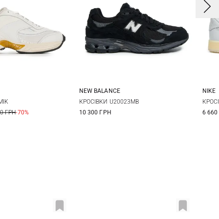
NEW BALANCE
NIKE
3
44
8,5 US
9 US
9,5 US
10 US
8 
MIK
КРОСІВКИ U20023MB
КРОС
00 ГРН
-70%
10 300 ГРН
6 660
10,5 US
11 US
11,5 US
10 
12 