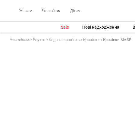
Жінкам
Чоловікам
Дітям
Sale
Нові надходження
В
Чоловікам
Взуття
Кеди та кросівки
Кросівки
Кросівки MASE