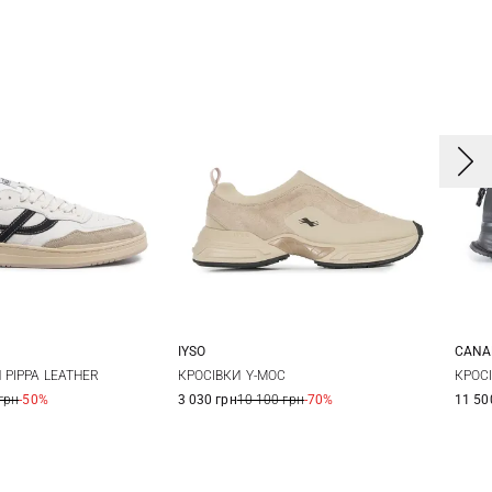
IYSO
CANA
1
42
43
42
43
44
7,5
 PIPPA LEATHER
КРОСІВКИ Y-MOC
КРОС
грн
-50%
3 030 грн
10 100 грн
-70%
11 50
9,5
5
11,5