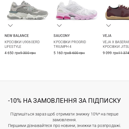
NEW BALANCE
SAUCONY
VEJA
4 US
4,5 US
5 US
5,5 US
6 US
6,5 US
7 US
7,5 US
36
37
КРОСІВКИ U9060ERD
КРОСІВКИ PROGRID
VEJA X BASER
6 US
6,5 US
7 US
8 US
8,5 US
LIFESTYLE
TRIUMPH 4
КРОСІВКИ JITS
4 650 грн
9 300 грн
5 160 грн
8 600 грн
9 099 грн
11 374
-10% НА ЗАМОВЛЕННЯ ЗА ПІДПИСКУ
Підпишіться зараз щоб отримати знижку 10%* на перше
замовлення.
Першими дізнавайтеся про новини, знижки та розпродажі.