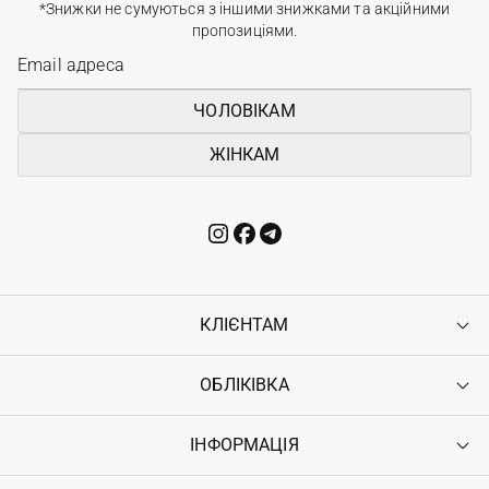
*Знижки не сумуються з іншими знижками та акційними
пропозиціями.
ЧОЛОВІКАМ
ЖІНКАМ
КЛІЄНТАМ
ОБЛІКІВКА
Контакти
Доставка
Оплата
ІНФОРМАЦІЯ
Увійти
Повернення
Реєстрація
Гарантія