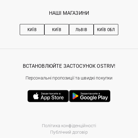
Мої замовлення
Програма лояльності
Вакансії
Обране
Наші магазини
НАШІ МАГАЗИНИ
Ostriv Club+
Про OSTRIV
Підписка на новини
Рекомендації з догляду
КИЇВ
КИЇВ
ЛЬВІВ
КИЇВ ОБЛ
ВСТАНОВЛЮЙТЕ ЗАСТОСУНОК OSTRIV!
Персональні пропозиції та швидкі покупки
Політика конфіденційності
Публічний договір