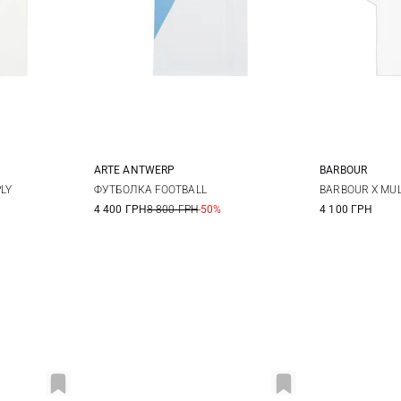
ARTE ANTWERP
BARBOUR
M
L
S
M
L
XL
8
1
LY
ФУТБОЛКА FOOTBALL
BARBOUR X MU
4 400 ГРН
8 800 ГРН
-50%
4 100 ГРН