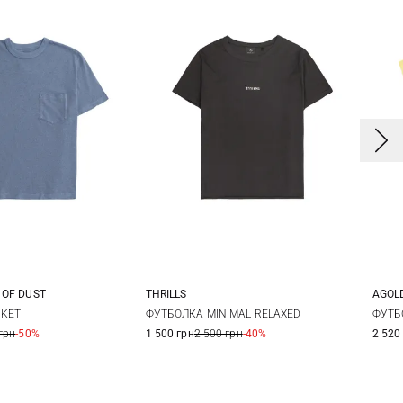
THRILLS
 OF DUST
AGOL
6
8
10
12
S
S
M
S
ФУТБОЛКА MINIMAL RELAXED
CKET
ФУТБ
1 500 грн
2 500 грн
-40%
грн
-50%
2 520
14