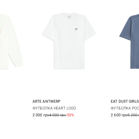
ARTE ANTWERP
EAT DUST GIRLS
XS
S
M
L
L
XL
XXS
X
ФУТБОЛКА HEART LOGO
ФУТБОЛКА PO
2 000 грн
4 000 грн
-50%
2 600 грн
5 200 
XL
XXL