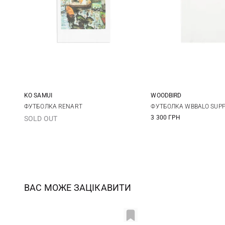
KO SAMUI
WOODBIRD
XS
S
M
L
XS
S
ФУТБОЛКА RENART
ФУТБОЛКА WBBALO SUPP
3 300 ГРН
SOLD OUT
ВАС МОЖЕ ЗАЦІКАВИТИ