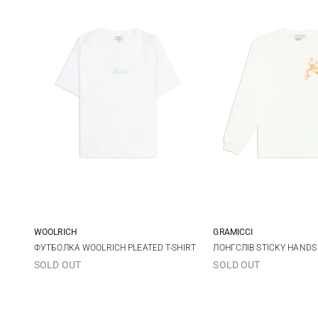
WOOLRICH
GRAMICCI
XXS
XS
S
M
S
M
ФУТБОЛКА WOOLRICH PLEATED T-SHIRT
ЛОНГСЛІВ STICKY HANDS
SOLD OUT
SOLD OUT
L
XL