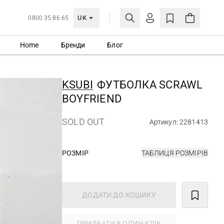
UK
0800 35 86 65
Home
Бренди
Блог
МОЯ ОБЛІКІВКА
УВІЙТИ
KSUBI
ФУТБОЛКА SCRAWL
Ще не зареєстровані?
BOYFRIEND
СТВОРИТИ ОБЛІКІВКУ
SOLD OUT
Артикул: 2281413
РОЗМІР
ТАБЛИЦЯ РОЗМІРІВ
ДОДАТИ ДО КОШИКУ
ПРИДБАТИ В ОДИН КЛІК