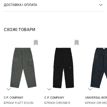
ДОСТАВКА І ОПЛАТА
СХОЖІ ТОВАРИ
C.P. COMPANY
C.P. COMPANY
UNIVERSAL WO
46
48
50
52
46
48
50
52
30
32
БРЮКИ FLATT NYLON
БРЮКИ CHROME-R
БРЮКИ OXFOR
54
56