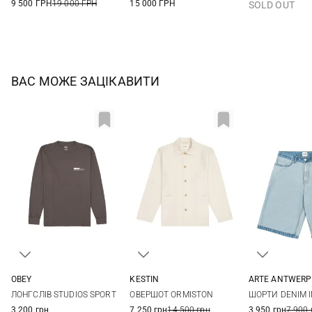
9 500 ГРН
19 000 ГРН
15 000 ГРН
SOLD OUT
ВАС МОЖЕ ЗАЦІКАВИТИ
OBEY
KESTIN
ARTE ANTWERP
S
M
L
XL
M
L
XL
XXL
28
30
ЛОНГСЛІВ STUDIOS SPORT
ОВЕРШОТ ORMISTON
ШОРТИ DENIM I
3 200 грн
7 250 грн
14 500 грн
3 950 грн
7 900 