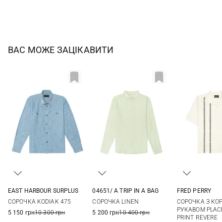
ВАС МОЖЕ ЗАЦІКАВИТИ
EAST HARBOUR SURPLUS
04651/ A TRIP IN A BAG
FRED PERRY
48
50
52
54
M
L
XL
XXL
M
L
СОРОЧКА KODIAK 475
CОРОЧКА LINEN
СОРОЧКА З КО
РУКАВОМ PLA
5 150 грн
10 300 грн
5 200 грн
10 400 грн
PRINT REVERE