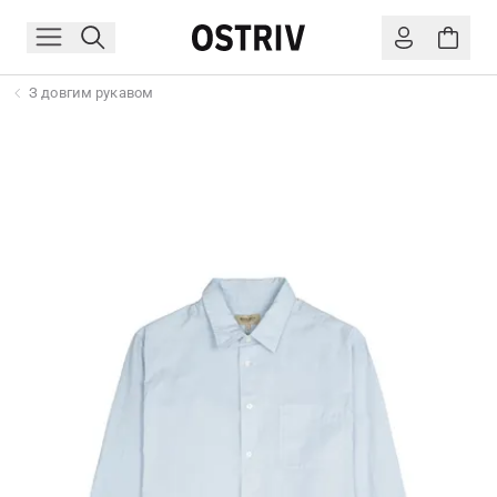
З довгим рукавом