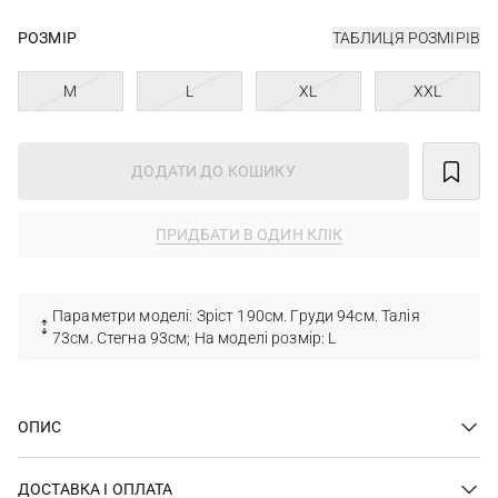
РОЗМІР
ТАБЛИЦЯ РОЗМІРІВ
M
L
XL
XXL
ДОДАТИ ДО КОШИКУ
ПРИДБАТИ В ОДИН КЛІК
Параметри моделі: Зріст 190см. Груди 94см. Талія
73см. Стегна 93см; На моделі розмір: L
ОПИС
ДОСТАВКА І ОПЛАТА