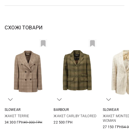
СХОЖІ ТОВАРИ
SLOWEAR
BARBOUR
SLOWEAR
38
40
42
44
8
10
12
14
38
40
ЖАКЕТ TERRIE
ЖАКЕТ CARLBY TAILORED
ЖАКЕТ MONTE
46
WOMAN
34 300 ГРН
49 000 ГРН
22 500 ГРН
27 150 ГРН
54 