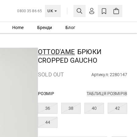
UK
0800 35 86 65
Home
Бренди
Блог
МОЯ ОБЛІКІВКА
УВІЙТИ
OTTOD'AME
БРЮКИ
Ще не зареєстровані?
CROPPED GAUCHO
СТВОРИТИ ОБЛІКІВКУ
SOLD OUT
Артикул: 2280147
РОЗМІР
ТАБЛИЦЯ РОЗМІРІВ
36
38
40
42
44