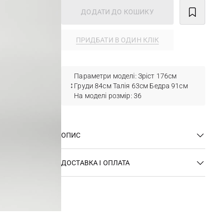
ДОДАТИ ДО КОШИКУ
ПРИДБАТИ В ОДИН КЛІК
Параметри моделі: Зріст 176см
Груди 84см Талія 63см Бедра 91см
На моделі розмір: 36
ОПИС
ДОСТАВКА І ОПЛАТА