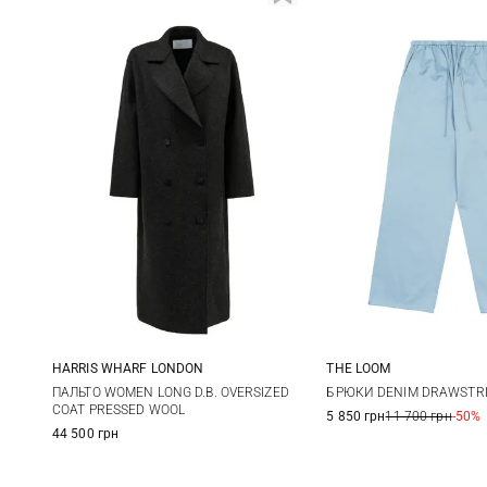
HARRIS WHARF LONDON
THE LOOM
38
40
42
44
S
M
ПАЛЬТО WOMEN LONG D.B. OVERSIZED
БРЮКИ DENIM DRAWSTR
COAT PRESSED WOOL
5 850 грн
11 700 грн
-50%
44 500 грн