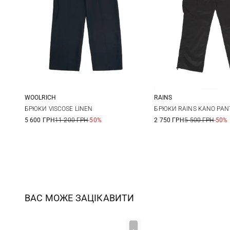
WOOLRICH
RAINS
26
27
28
29
S
M
БРЮКИ VISCOSE LINEN
БРЮКИ RAINS KANO PAN
5 600 ГРН
11 200 ГРН
-50%
2 750 ГРН
5 500 ГРН
-50%
30
ВАС МОЖЕ ЗАЦІКАВИТИ