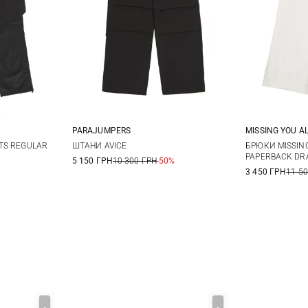
PARAJUMPERS
MISSING YOU A
L
XS
S
M
L
L/XL
S
TS REGULAR
ШТАНИ AVICE
БРЮКИ MISSIN
PAPERBACK DR
5 150 ГРН
10 300 ГРН
-50%
3 450 ГРН
11 5