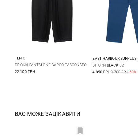
TEN C
EAST HARBOUR SURPLUS
48
50
52
54
46
48
БРЮКИ PANTALONE CARGO TASCONATO
БРЮКИ BLACK 321
22 100 ГРН
4 850 ГРН
9 700 ГРН
-50%
54
56
ВАС МОЖЕ ЗАЦІКАВИТИ