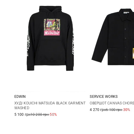
EDWIN
SERVICE WORKS
S
M
L
XL
S
M
ХУДІ KOUICHI MATSUDA BLACK GARMENT
ОВЕРШОТ CANVAS CHOR
WASHED
4 270 грн
6 100 грн
-30%
XXL
5 100 грн
10 200 грн
-50%