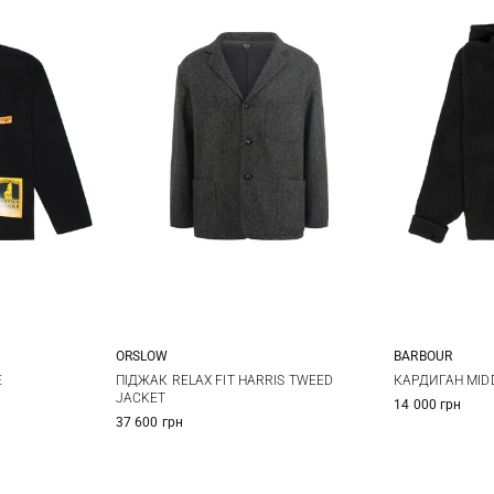
ORSLOW
BARBOUR
L
XL
2
3
4
XS
E
ПІДЖАК RELAX FIT HARRIS TWEED
КАРДИГАН MID
JACKET
14 000 грн
XL
37 600 грн