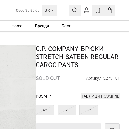
UK
0800 35 86 65
Home
Бренди
Блог
МОЯ ОБЛІКІВКА
УВІЙТИ
C.P. COMPANY
БРЮКИ
Ще не зареєстровані?
STRETCH SATEEN REGULAR
СТВОРИТИ ОБЛІКІВКУ
CARGO PANTS
SOLD OUT
Артикул: 2279151
РОЗМІР
ТАБЛИЦЯ РОЗМІРІВ
48
50
52