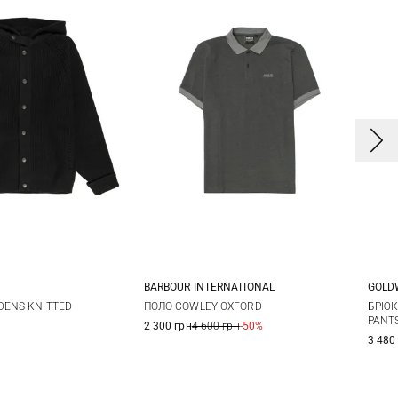
BARBOUR INTERNATIONAL
GOLD
S
M
L
M
L
XL
XXL
S
DENS KNITTED
ПОЛО COWLEY OXFORD
БРЮК
PANT
2 300 грн
4 600 грн
-50%
3 480