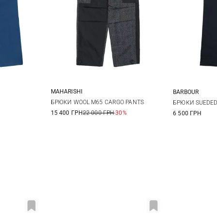
MAHARISHI
BARBOUR
S
M
L
50
52
30
3
БРЮКИ WOOL M65 CARGO PANTS
БРЮКИ SUEDED
15 400 ГРН
22 000 ГРН
-30%
6 500 ГРН
38