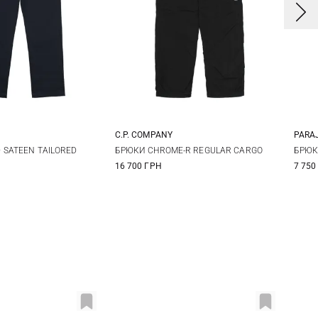
C.P. COMPANY
PARA
2
34
36
46
48
50
52
3
 SATEEN TAILORED
БРЮКИ CHROME-R REGULAR CARGO
БРЮК
16 700 ГРН
7 750
54