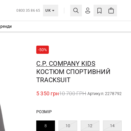
UK
0800 35 86 65
ренди
МОЯ ОБЛІКІВКА
УВІЙТИ
-50%
Ще не зареєстровані?
СТВОРИТИ ОБЛІКІВКУ
C.P. COMPANY KIDS
КОСТЮМ СПОРТИВНИЙ
TRACKSUIT
5 350 грн
10 700 ГРН
Артикул: 2278792
РОЗМІР
8
10
12
14