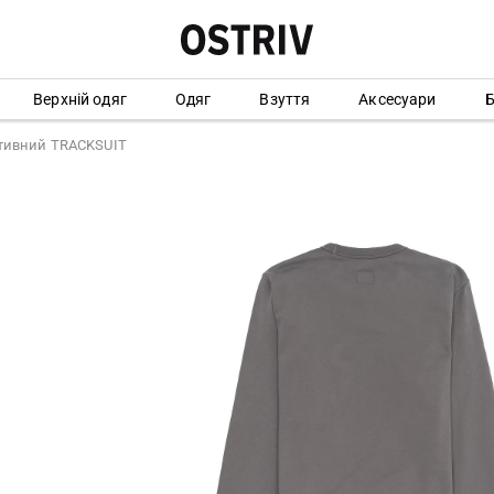
Верхній одяг
Одяг
Взуття
Аксесуари
Б
тивний TRACKSUIT