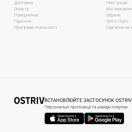
Доставка
Реєстрація
Оплата
Мої замовле
Повернення
Обране
Гарантія
Ostriv Club+
Програма лояльності
Підписка на 
ВСТАНОВЛЮЙТЕ ЗАСТОСУНОК OSTRIV
Персональні пропозиції та швидкі покупки