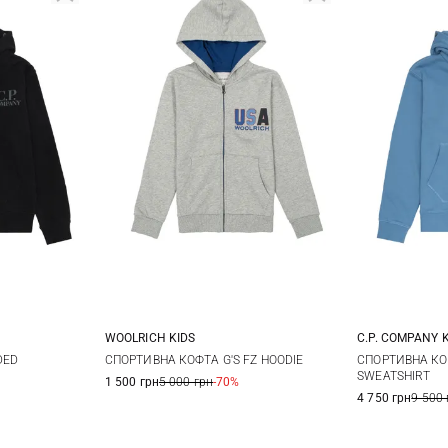
WOOLRICH KIDS
C.P. COMPANY 
12
14
4
6
8
10
8
1
DED
СПОРТИВНА КОФТА G'S FZ HOODIE
СПОРТИВНА КО
SWEATSHIRT
1 500 грн
5 000 грн
-70%
12
14
4 750 грн
9 500 