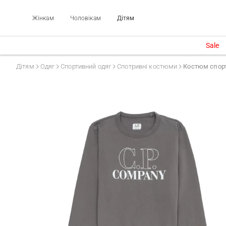
Жінкам
Чоловікам
Дітям
Sale
Дітям
Одяг
Спортивний одяг
Спотривні костюми
Костюм спор