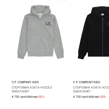
C.P. COMPANY KIDS
C.P. COMPANY KIDS
8
10
12
14
8
10
СПОРТИВНА КОФТА HOODED
СПОРТИВНА КОФТА HOO
SWEATSHIRT
SWEATSHIRT
4 750 грн
9 500 грн
-50%
4 750 грн
9 500 грн
-50%