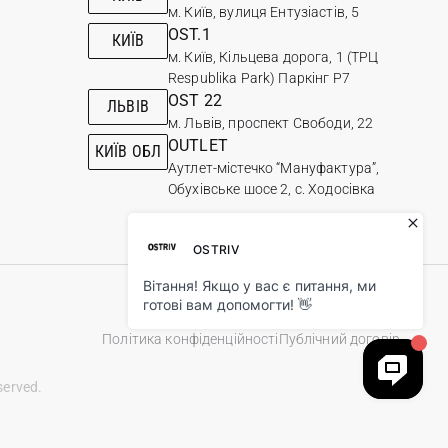
м. Київ, вулиця Ентузіастів, 5
OST.1
КИЇВ
м. Київ, Кільцева дорога, 1 (ТРЦ
Respublika Park) Паркінг Р7
OST 22
ЛЬВІВ
м. Львів, проспект Свободи, 22
OUTLET
КИЇВ ОБЛ
Аутлет-містечко “Мануфактура”,
Обухівське шосе 2, с. Ходосівка
Політика конфіденційності
Публічний договір
served.