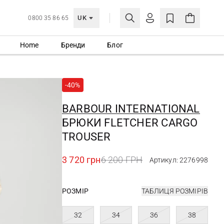
UK
0800 35 86 65
Home
Бренди
Блог
МОЯ ОБЛІКІВКА
УВІЙТИ
-40%
Ще не зареєстровані?
СТВОРИТИ ОБЛІКІВКУ
BARBOUR INTERNATIONAL
БРЮКИ FLETCHER CARGO
TROUSER
3 720 грн
6 200 ГРН
Артикул: 2276998
РОЗМІР
ТАБЛИЦЯ РОЗМІРІВ
32
34
36
38