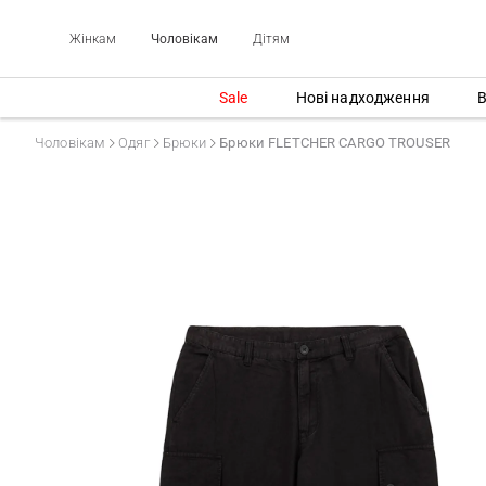
Жінкам
Чоловікам
Дітям
Sale
Нові надходження
В
Чоловікам
Одяг
Брюки
Брюки FLETCHER CARGO TROUSER