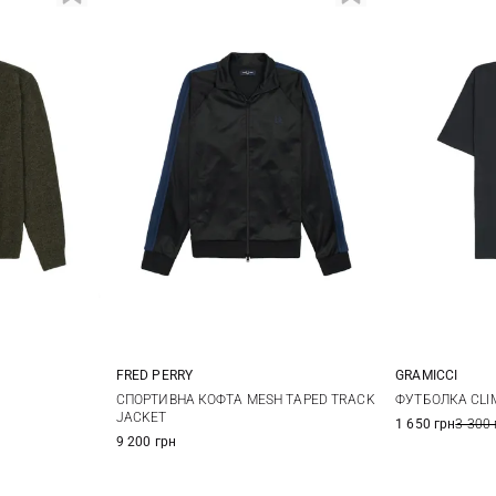
FRED PERRY
GRAMICCI
L
XL
M
L
XL
S
СПОРТИВНА КОФТА MESH TAPED TRACK
ФУТБОЛКА CLI
JACKET
1 650 грн
3 300 
9 200 грн