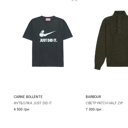
CARNE BOLLENTE
BARBOUR
S
M
L
XL
S
M
ФУТБОЛКА JUST DID IT
СВЕТР PATCH HALF ZIP
4 500 грн
7 000 грн
XXL