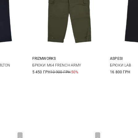
FRIZMWORKS
ASPESI
XL
XXL
M
L
XL
48
5
ILTON
БРЮКИ M64 FRENCH ARMY
БРЮКИ LAB
5 450 ГРН
10 900 ГРН
-50%
16 800 ГРН