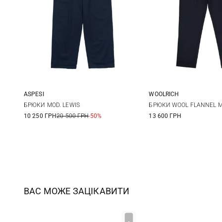
ASPESI
WOOLRICH
48
50
52
54
M
L
БРЮКИ MOD. LEWIS
БРЮКИ WOOL FLANNEL M
10 250 ГРН
20 500 ГРН
-50%
13 600 ГРН
ВАС МОЖЕ ЗАЦІКАВИТИ