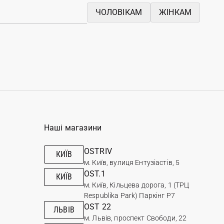
ЧОЛОВІКАМ
ЖІНКАМ
Наші магазини
OSTRIV
КИЇВ
м. Київ, вулиця Ентузіастів, 5
OST.1
КИЇВ
м. Київ, Кільцева дорога, 1 (ТРЦ
Respublika Park) Паркінг Р7
OST 22
ЛЬВІВ
м. Львів, проспект Свободи, 22