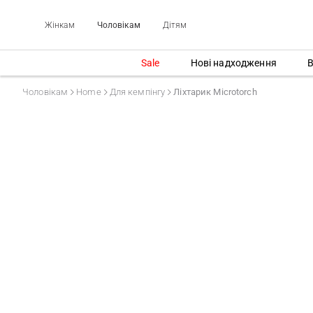
Жінкам
Чоловікам
Дітям
Sale
Нові надходження
В
Чоловікам
Home
Для кемпінгу
Ліхтарик Microtorch