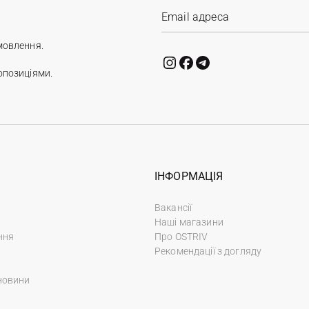
мовлення.
опозиціями.
ІНФОРМАЦІЯ
Вакансії
Наші магазини
ння
Про OSTRIV
Рекомендації з догляду
новини