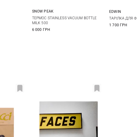
SNOW PEAK
EDWIN
One Size
ТЕРМОС STAINLESS VACUUM BOTTLE
ТАРІЛКА ДЛЯ Ф
MILK 500
1 700 ГРН
6 000 ГРН