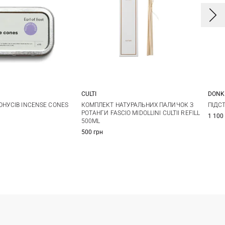
DONK
CULTI
One Size
500МЛ
ПІДС
ОНУСІВ INCENSE CONES
КОМПЛЕКТ НАТУРАЛЬНИХ ПАЛИЧОК З
РОТАНГИ FASCIO MIDOLLINI CULTII REFILL
1 100
500ML
500 грн