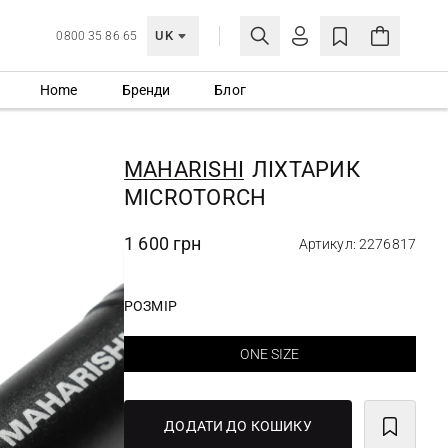
UK
0800 35 86 65
Home
Бренди
Блог
МОЯ ОБЛІКІВКА
УВІЙТИ
MAHARISHI
ЛІХТАРИК
Ще не зареєстровані?
MICROTORCH
СТВОРИТИ ОБЛІКІВКУ
1 600 грн
Артикул: 2276817
РОЗМІР
ONE SIZE
ДОДАТИ ДО КОШИКУ