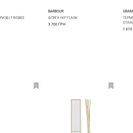
BARBOUR
GRAM
One Size
One Size
РИЗБІ FRISBEE
ФЛЯГА HIP FLASK
ТЕРМ
STAI
3 700 ГРН
1 610