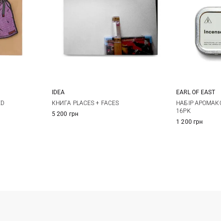
IDEA
EARL OF EAST
One Size
ED
КНИГА PLACES + FACES
НАБІР АРОМАК
16PK
5 200 грн
1 200 грн