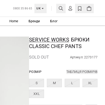
UK
0800 35 86 65
Home
Бренди
Блог
МОЯ ОБЛІКІВКА
УВІЙТИ
SERVICE WORKS
БРЮКИ
Ще не зареєстровані?
CLASSIC CHEF PANTS
СТВОРИТИ ОБЛІКІВКУ
SOLD OUT
Артикул: 2273177
РОЗМІР
ТАБЛИЦЯ РОЗМІРІВ
S
M
L
XL
XXL