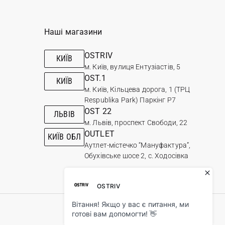
Наші магазини
OSTRIV
КИЇВ
м. Київ, вулиця Ентузіастів, 5
OST.1
КИЇВ
м. Київ, Кільцева дорога, 1 (ТРЦ
Respublika Park) Паркінг Р7
OST 22
ЛЬВІВ
м. Львів, проспект Свободи, 22
OUTLET
КИЇВ ОБЛ
Аутлет-містечко “Мануфактура”,
Обухівське шосе 2, с. Ходосівка