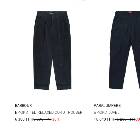
BARBOUR
PARAJUMPERS
30
32
34
36
31
32
БРЮКИ TED RELAXED CORD TROUSER
БРЮКИ LOVEL
6 300 ГРН
9 000 ГРН
-30%
10 640 ГРН
15 200 ГРН
-3
38
35
36