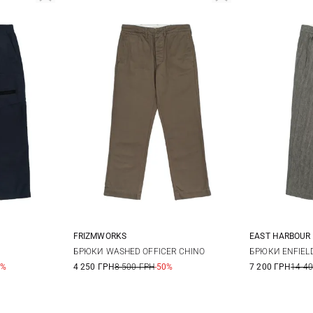
FRIZMWORKS
EAST HARBOUR
33
34
M
L
XL
46
4
БРЮКИ WASHED OFFICER CHINO
БРЮКИ ENFIEL
0%
4 250 ГРН
8 500 ГРН
-50%
7 200 ГРН
14 4
38
54