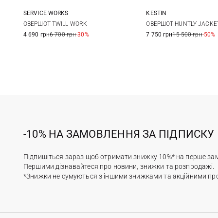
SERVICE WORKS
KESTIN
S
M
L
XL
M
L
ОВЕРШОТ TWILL WORK
ОВЕРШОТ HUNTLY JACKE
4 690 грн
6 700 грн
-30%
7 750 грн
15 500 грн
-50%
-10% НА ЗАМОВЛЕННЯ ЗА ПІДПИСКУ
Підпишіться зараз щоб отримати знижку 10%* на перше за
Першими дізнавайтеся про новини, знижки та розпродажі.
*Знижки не сумуються з іншими знижками та акційними пр