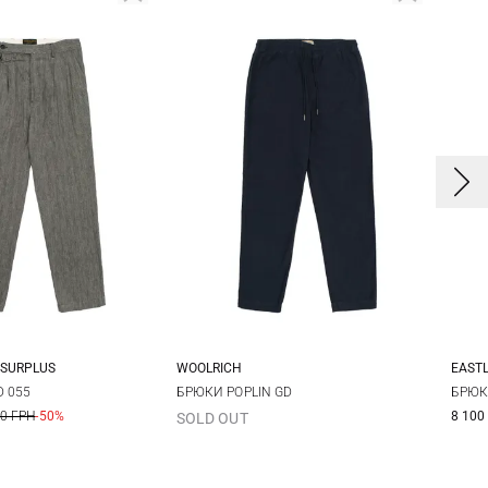
 SURPLUS
WOOLRICH
EAST
8
50
52
S
M
L
XL
S
D 055
БРЮКИ POPLIN GD
БРЮК
00 ГРН
-50%
8 100
SOLD OUT
XXL