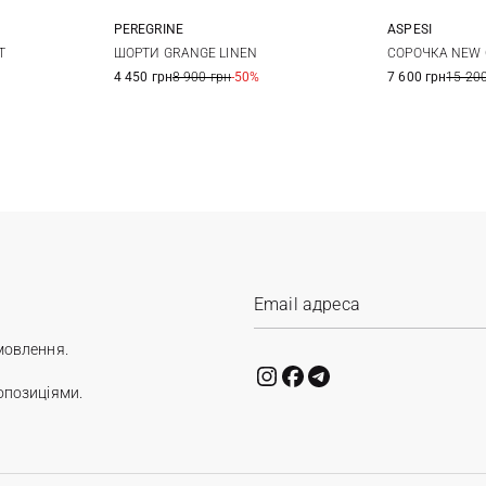
PEREGRINE
ASPESI
XL
XXL
S
M
L
XL
M
T
ШОРТИ GRANGE LINEN
СОРОЧКА NEW 
4 450 грн
8 900 грн
-50%
7 600 грн
15 200
мовлення.
опозиціями.