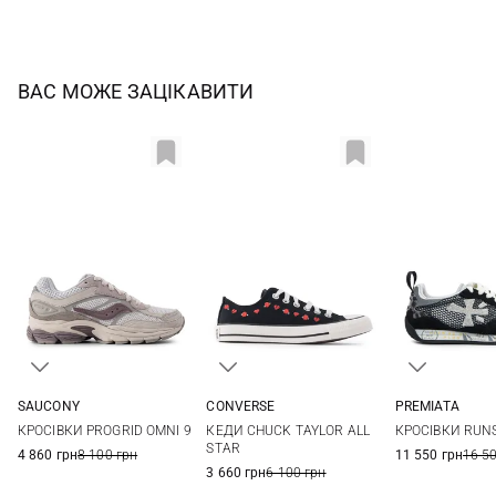
ВАС МОЖЕ ЗАЦІКАВИТИ
SAUCONY
CONVERSE
PREMIATA
5 US
5,5 US
6 US
6,5 US
36
36,5
37
37,5
36
37
КРОСІВКИ PROGRID OMNI 9
КЕДИ CHUCK TAYLOR ALL
КРОСІВКИ RUN
7 US
7,5 US
8 US
8,5 US
38
39
39,5
40
STAR
4 860 грн
8 100 грн
11 550 грн
16 5
3 660 грн
6 100 грн