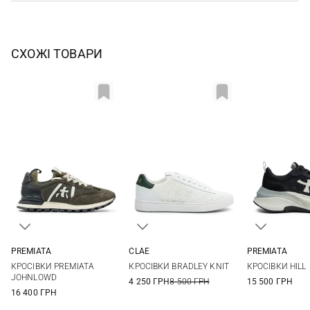
СХОЖІ ТОВАРИ
PREMIATA
CLAE
PREMIATA
37
38
39
40
5 US
5,5 US
6 US
6,5 US
35
36
КРОСІВКИ PREMIATA
КРОСІВКИ BRADLEY KNIT
КРОСІВКИ HILL
7 US
7,5 US
39
40
JOHNLOWD
4 250 ГРН
8 500 ГРН
15 500 ГРН
16 400 ГРН