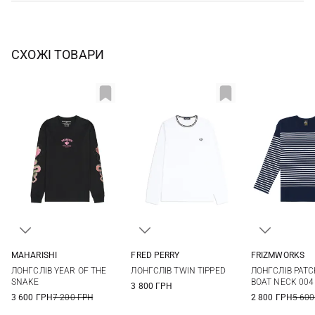
СХОЖІ ТОВАРИ
MAHARISHI
FRED PERRY
FRIZMWORKS
S
M
L
XL
M
L
XL
XXL
S
M
ЛОНГСЛІВ YEAR OF THE
ЛОНГСЛІВ TWIN TIPPED
ЛОНГСЛІВ PATC
SNAKE
BOAT NECK 004
3 800 ГРН
3 600 ГРН
7 200 ГРН
2 800 ГРН
5 600