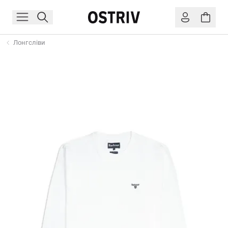
Лонгсліви