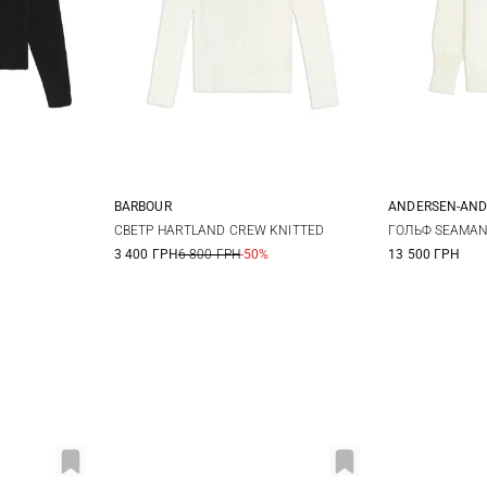
BARBOUR
ANDERSEN-AN
M
L
8
10
12
14
XS
СВЕТР HARTLAND CREW KNITTED
ГОЛЬФ SEAMAN
3 400 ГРН
6 800 ГРН
-50%
13 500 ГРН