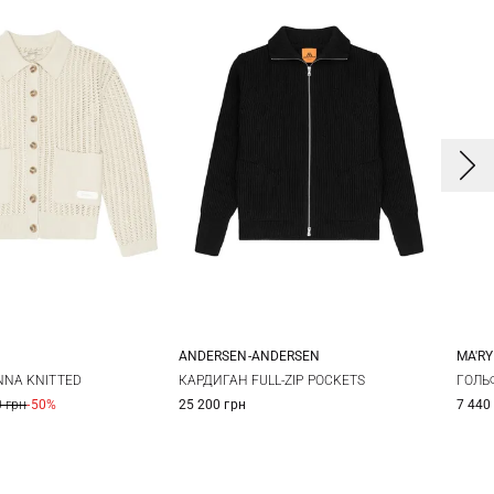
ANDERSEN-ANDERSEN
MA'RY
M
L
XXS
XS
S
M
X
NNA KNITTED
КАРДИГАН FULL-ZIP POCKETS
ГОЛЬФ
 грн
-50%
25 200 грн
7 440
L
XL
XXL