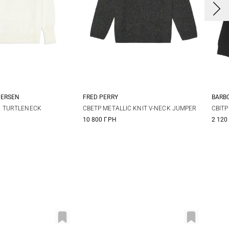
DERSEN
FRED PERRY
BARB
S
M
L
6
8
10
8
 TURTLENECK
СВЕТР METALLIC KNIT V-NECK JUMPER
СВІТ
10 800 ГРН
2 120
1