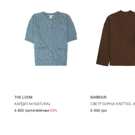
THE LOOM
BARBOUR
S
M
6
8
КАРДИГАН NATURAL
СВЕТР SOPHIA KNITTED 
6 400 грн
12 800 грн
-50%
6 000 грн
14
16