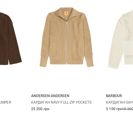
ANDERSEN-ANDERSEN
BARBOUR
10
12
XXS
XS
S
M
S
JUMPER
КАРДИГАН NAVY FULL-ZIP POCKETS
КАРДИГАН GIA
25 200 грн
5 100 грн
10 200
L
XL