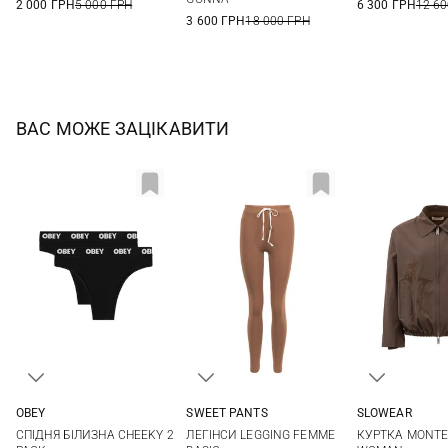
2 000 ГРН
5 000 ГРН
6 300 ГРН
12 60
3 600 ГРН
18 000 ГРН
ВАС МОЖЕ ЗАЦІКАВИТИ
OBEY
SWEET PANTS
SLOWEAR
XS
S
M
L
XS
S
M
L
38
40
СПІДНЯ БІЛИЗНА CHEEKY 2
ЛЕГІНСИ LEGGING FEMME
КУРТКА MONT
XL