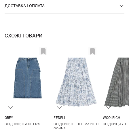
ДОСТАВКА І ОПЛАТА
СХОЖІ ТОВАРИ
OBEY
FEDELI
WOOLRICH
25
26
27
28
36
38
40
42
S
СПІДНИЦЯ PAINTER'S
СПІДНИЦЯ FEDELI MAPUTO
СПІДНИЦЯ YD L
29
30
31
GONNA