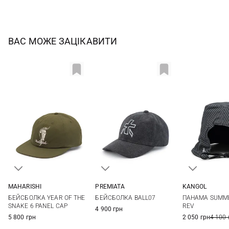
ВАС МОЖЕ ЗАЦІКАВИТИ
PREMIATA
MAHARISHI
KANGOL
56
58
60
One size
One si
БЕЙСБОЛКА BALL07
БЕЙСБОЛКА YEAR OF THE
ПАНАМА SUMME
SNAKE 6 PANEL CAP
REV
4 900 грн
5 800 грн
2 050 грн
4 100 