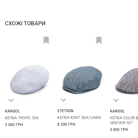
СХОЖІ ТОВАРИ
STETSON
KANGOL
KANGOL
55
56
57
58
S
M
L
M
L
КЕПКА KENT SILK/LINEN
КЕПКА TROPIC 504
КЕПКА COLOR 
59
60
61
62
VENTAIR 507
8 200 ГРН
3 300 ГРН
63
3 000 ГРН