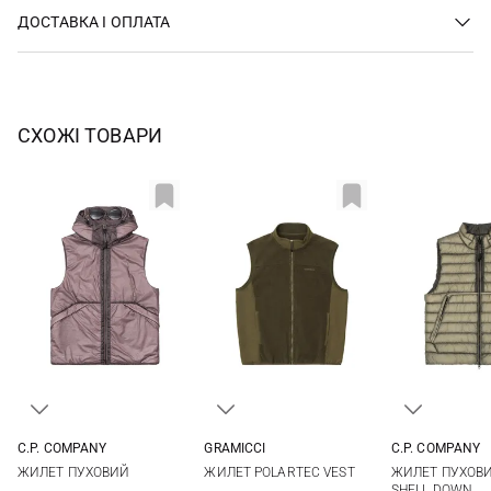
ДОСТАВКА І ОПЛАТА
СХОЖІ ТОВАРИ
C.P. COMPANY
GRAMICCI
C.P. COMPANY
M
L
XL
XXL
S
M
L
XL
M
L
ЖИЛЕТ ПУХОВИЙ
ЖИЛЕТ POLARTEC VEST
ЖИЛЕТ ПУХОВИЙ
SHELL DOWN