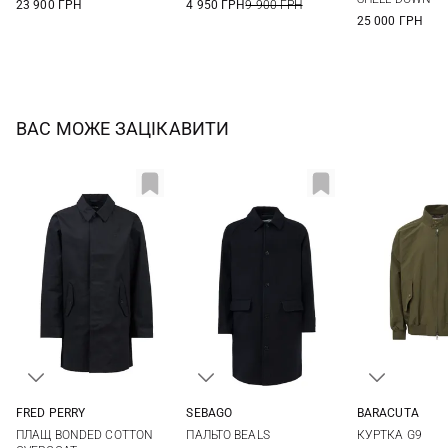
23 900 ГРН
4 950 ГРН
9 900 ГРН
25 000 ГРН
ВАС МОЖЕ ЗАЦІКАВИТИ
FRED PERRY
SEBAGO
BARACUTA
M
L
XL
S
M
L
XL
40
42
ПЛАЩ BONDED COTTON
ПАЛЬТО BEALS
КУРТКА G9
48
50