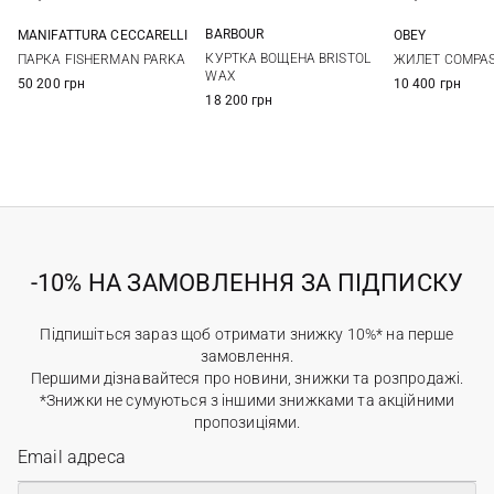
BARBOUR
MANIFATTURA CECCARELLI
OBEY
S
M
L
XL
40
42
44
46
M
L
КУРТКА ВОЩЕНА BRISTOL
ПАРКА FISHERMAN PARKA
ЖИЛЕТ COMPA
XXL
48
WAX
50 200 грн
10 400 грн
18 200 грн
-10% НА ЗАМОВЛЕННЯ ЗА ПІДПИСКУ
Підпишіться зараз щоб отримати знижку 10%* на перше
замовлення.
Першими дізнавайтеся про новини, знижки та розпродажі.
*Знижки не сумуються з іншими знижками та акційними
пропозиціями.