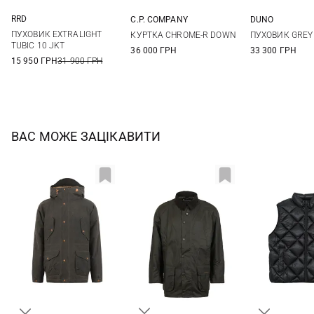
RRD
C.P. COMPANY
DUNO
48
50
52
54
M
L
XL
48
50
ПУХОВИК EXTRALIGHT
КУРТКА CHROME-R DOWN
ПУХОВИК GREY
56
56
58
TUBIC 10 JKT
36 000 ГРН
33 300 ГРН
15 950 ГРН
31 900 ГРН
ВАС МОЖЕ ЗАЦІКАВИТИ