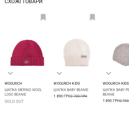
СХОЖІ ТОВАРИ
WOOLRICH
WOOLRICH KIDS
WOOLRICH KIDS
S
XS
XS
ШАПКА MERINO WOOL
ШАПКА BABY BEANIE
ШАПКА BABY P
LOGO BEANIE
BEANIE
1 890 ГРН
2 700 ГРН
1 890 ГРН
2 700
SOLD OUT