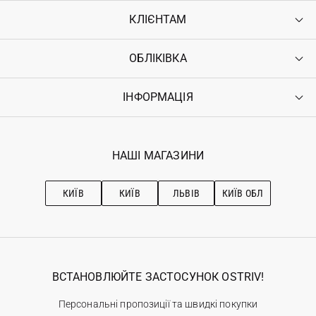
КЛІЄНТАМ
ОБЛІКІВКА
Контакти
Доставка
Оплата
ІНФОРМАЦІЯ
Увійти
Повернення
Реєстрація
Гарантія
Мої замовлення
Програма лояльності
Вакансії
Обране
Наші магазини
НАШІ МАГАЗИНИ
Ostriv Club+
Про OSTRIV
Підписка на новини
Рекомендації з догляду
КИЇВ
КИЇВ
ЛЬВІВ
КИЇВ ОБЛ
ВСТАНОВЛЮЙТЕ ЗАСТОСУНОК OSTRIV!
Персональні пропозиції та швидкі покупки