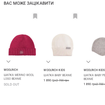
ВАС МОЖЕ ЗАЦІКАВИТИ
WOOLRICH
WOOLRICH KIDS
WOOLRICH KIDS
S
XS
XS
ШАПКА MERINO WOOL
ШАПКА BABY BEANIE
ШАПКА BABY P
LOGO BEANIE
BEANIE
1 890 грн
2 700 грн
1 890 грн
2 700 
SOLD OUT