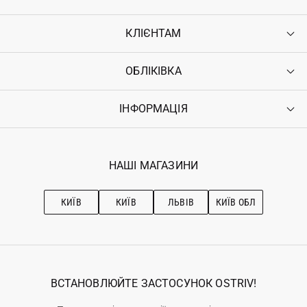
КЛІЄНТАМ
ОБЛІКІВКА
Контакти
Доставка
Оплата
ІНФОРМАЦІЯ
Увійти
Повернення
Реєстрація
Гарантія
Мої замовлення
Програма лояльності
Вакансії
Обране
Наші магазини
НАШІ МАГАЗИНИ
Ostriv Club+
Про OSTRIV
Підписка на новини
Рекомендації з догляду
КИЇВ
КИЇВ
ЛЬВІВ
КИЇВ ОБЛ
ВСТАНОВЛЮЙТЕ ЗАСТОСУНОК OSTRIV!