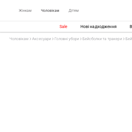
Жінкам
Чоловікам
Дітям
Sale
Нові надходження
В
Чоловікам
Аксесуари
Головні убори
Бейсболки та тракери
Бей