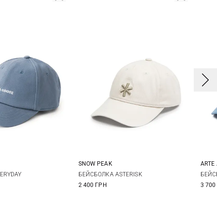
E
SNOW PEAK
ARTE
One size
S
M
ERYDAY
БЕЙСБОЛКА ASTERISK
БЕЙС
2 400 ГРН
3 700