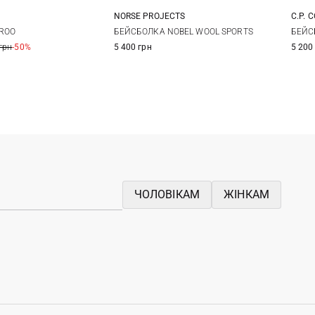
NORSE PROJECTS
C.P. 
One size
One size
ROO
БЕЙСБОЛКА NOBEL WOOL SPORTS
БЕЙС
грн
-50%
5 400 грн
5 200
ЧОЛОВІКАМ
ЖІНКАМ