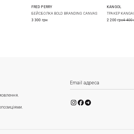
FRED PERRY
KANGOL
One size
БЕЙСБОЛКА BOLD BRANDING CANVAS
ТРАКЕР KANGA
3 300 грн
2 200 грн
4 400 
мовлення.
опозиціями.