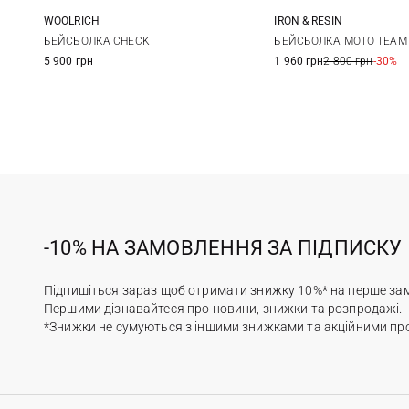
WOOLRICH
IRON & RESIN
One size
One size
БЕЙСБОЛКА CHECK
БЕЙСБОЛКА MOTO TEAM
5 900 грн
1 960 грн
2 800 грн
-30%
-10% НА ЗАМОВЛЕННЯ ЗА ПІДПИСКУ
Підпишіться зараз щоб отримати знижку 10%* на перше за
Першими дізнавайтеся про новини, знижки та розпродажі.
*Знижки не сумуються з іншими знижками та акційними пр