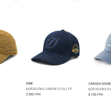
DIME
CANADA GOOS
One size
БЕЙСБОЛКА CURSIVE D FULL FIT
БЕЙСБОЛКА EV
2 500 ГРН
8 700 ГРН