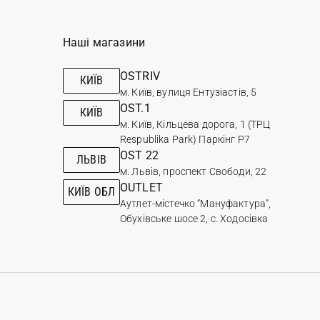
Наші магазини
OSTRIV
КИЇВ
м. Київ, вулиця Ентузіастів, 5
OST.1
КИЇВ
м. Київ, Кільцева дорога, 1 (ТРЦ
Respublika Park) Паркінг Р7
OST 22
ЛЬВІВ
м. Львів, проспект Свободи, 22
OUTLET
КИЇВ ОБЛ
Аутлет-містечко “Мануфактура”,
Обухівське шосе 2, с. Ходосівка