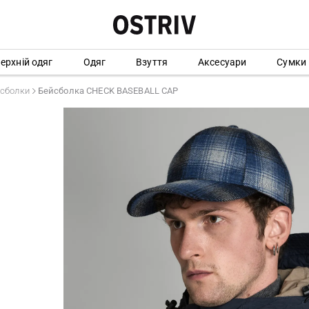
ерхній одяг
Одяг
Взуття
Аксесуари
Сумки
сболки
Бейсболка CHECK BASEBALL CAP