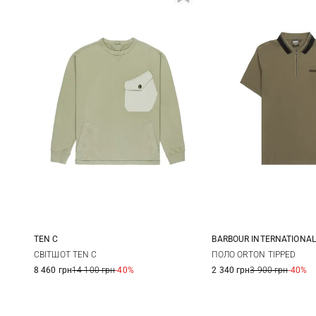
TEN C
BARBOUR INTERNATIONAL
S
M
L
XL
S
M
СВІТШОТ TEN C
ПОЛО ORTON TIPPED
8 460 грн
14 100 грн
-40%
2 340 грн
3 900 грн
-40%
XXL