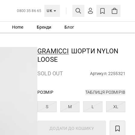
UK
0800 35 86 65
Home
Бренди
Блог
МОЯ ОБЛІКІВКА
УВІЙТИ
GRAMICCI
ШОРТИ NYLON
Ще не зареєстровані?
LOOSE
СТВОРИТИ ОБЛІКІВКУ
SOLD OUT
Артикул: 2255321
РОЗМІР
ТАБЛИЦЯ РОЗМІРІВ
S
M
L
XL
ДОДАТИ ДО КОШИКУ