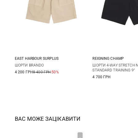
EAST HARBOUR SURPLUS
REIGNING CHAMP
46
48
50
52
S
M
ШОРТИ BRANDO
ШОРТИ 4-WAY STRETCH 
STANDARD TRAINING 9"
4 200 ГРН
8 400 ГРН
-50%
4 700 ГРН
ВАС МОЖЕ ЗАЦІКАВИТИ