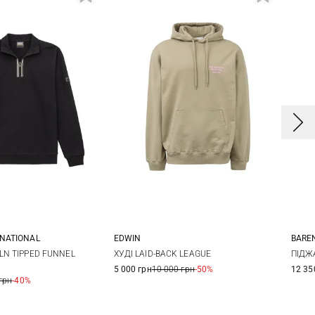
RNATIONAL
EDWIN
BARE
L
XL
XXL
XS
S
M
L
4
LN TIPPED FUNNEL
ХУДІ LAID-BACK LEAGUE
ПІДЖ
5 000 грн
10 000 грн
-50%
12 35
XL
5
грн
-40%