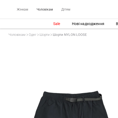
Жінкам
Чоловікам
Дітям
Sale
Нові надходження
В
Чоловікам
Одяг
Шорти
Шорти NYLON LOOSE