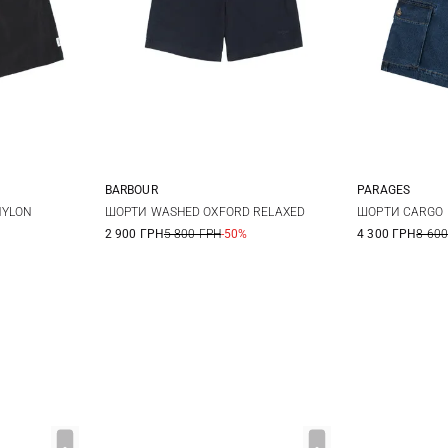
BARBOUR
PARAGES
L
XL
S
M
L
XL
28
3
NYLON
ШОРТИ WASHED OXFORD RELAXED
ШОРТИ CARGO
2 900 ГРН
5 800 ГРН
-50%
4 300 ГРН
8 600
XXL
36