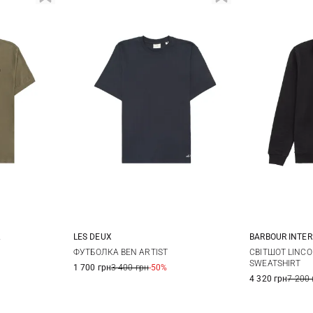
BARBOUR INTE
LES DEUX
M
L
XL
M
L
XL
XXL
СВІТШОТ LINCO
ФУТБОЛКА BEN ARTIST
SWEATSHIRT
1 700 грн
3 400 грн
-50%
3XL
4 320 грн
7 200 