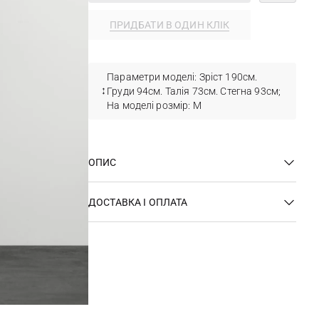
ПРИДБАТИ В ОДИН КЛІК
Параметри моделі: Зріст 190см.
Груди 94см. Талія 73см. Стегна 93см;
На моделі розмір: M
ОПИС
ДОСТАВКА І ОПЛАТА