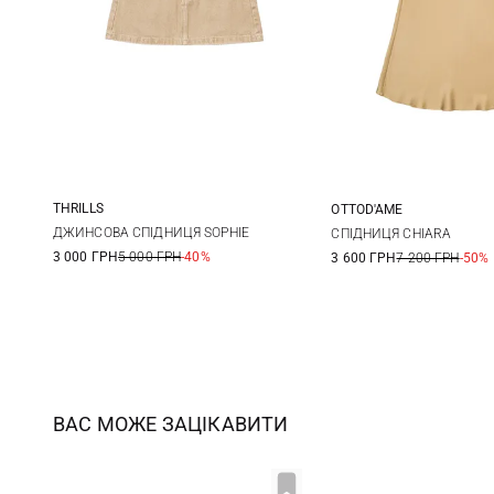
THRILLS
OTTOD'AME
24
25
26
27
36
38
ДЖИНСОВА СПІДНИЦЯ SOPHIE
СПІДНИЦЯ CHIARA
3 000 ГРН
5 000 ГРН
-40%
3 600 ГРН
7 200 ГРН
-50%
ВАС МОЖЕ ЗАЦІКАВИТИ