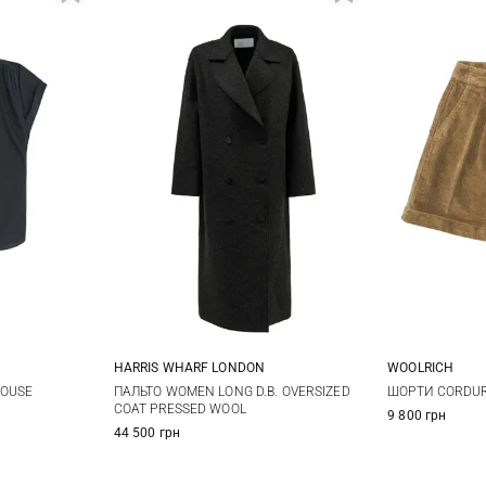
HARRIS WHARF LONDON
WOOLRICH
M
L
38
40
42
44
25
2
LOUSE
ПАЛЬТО WOMEN LONG D.B. OVERSIZED
ШОРТИ CORDU
COAT PRESSED WOOL
9 800 грн
29
44 500 грн