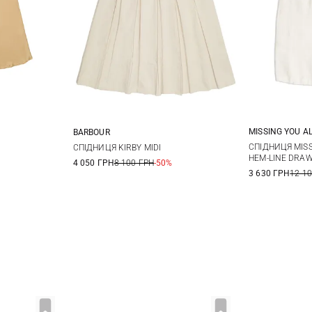
MISSING YOU A
BARBOUR
L/XL
S
40
42
8
10
12
14
СПІДНИЦЯ MISS
СПІДНИЦЯ KIRBY MIDI
HEM-LINE DRAW
4 050 ГРН
8 100 ГРН
-50%
16
3 630 ГРН
12 1