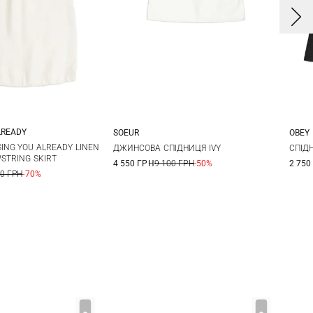
LREADY
SOEUR
OBEY
/M
XXS/XS
34
36
38
40
2
ING YOU ALREADY LINEN
ДЖИНСОВА СПІДНИЦЯ IVY
СПІД
STRING SKIRT
4 550 ГРН
9 100 ГРН
-50%
2 750
2
00 ГРН
-70%