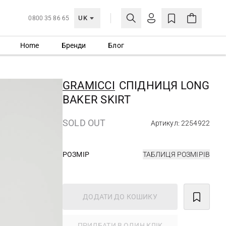
UK
0800 35 86 65
Home
Бренди
Блог
МОЯ ОБЛІКІВКА
УВІЙТИ
GRAMICCI
СПІДНИЦЯ LONG
Ще не зареєстровані?
BAKER SKIRT
СТВОРИТИ ОБЛІКІВКУ
SOLD OUT
Артикул: 2254922
РОЗМІР
ТАБЛИЦЯ РОЗМІРІВ
ДОДАТИ ДО КОШИКУ
ПРИДБАТИ В ОДИН КЛІК