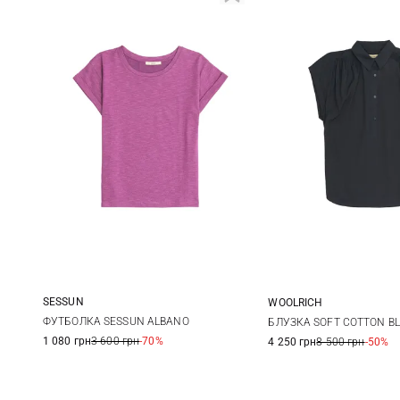
SESSUN
WOOLRICH
XS
S
M
L
XS
S
ФУТБОЛКА SESSUN ALBANO
БЛУЗКА SOFT COTTON B
1 080 грн
3 600 грн
-70%
4 250 грн
8 500 грн
-50%