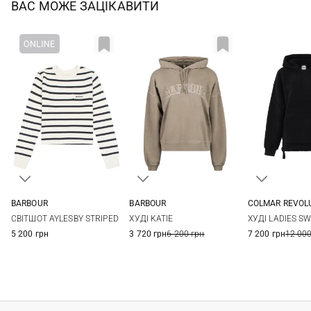
ВАС МОЖЕ ЗАЦІКАВИТИ
BARBOUR
BARBOUR
COLMAR REVOL
8
10
12
14
8
10
12
14
XS
S
СВІТШОТ AYLESBY STRIPED
ХУДІ KATIE
ХУДІ LADIES S
5 200 грн
3 720 грн
6 200 грн
7 200 грн
12 000