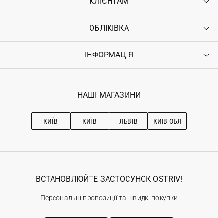
КЛІЄНТАМ
ОБЛІКІВКА
Контакти
Доставка
Оплата
ІНФОРМАЦІЯ
Увійти
Повернення
Реєстрація
Гарантія
Мої замовлення
Програма лояльності
Вакансії
Обране
Наші магазини
НАШІ МАГАЗИНИ
Ostriv Club+
Про OSTRIV
Підписка на новини
Рекомендації з догляду
КИЇВ
КИЇВ
ЛЬВІВ
КИЇВ ОБЛ
ВСТАНОВЛЮЙТЕ ЗАСТОСУНОК OSTRIV!
Персональні пропозиції та швидкі покупки