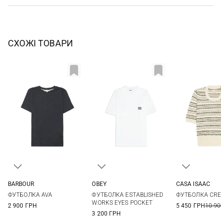
СХОЖІ ТОВАРИ
BARBOUR
OBEY
CASA ISAAC
8
10
12
14
S
M
L
XL
2
3
ФУТБОЛКА AVA
ФУТБОЛКА ESTABLISHED
ФУТБОЛКА CR
16
XXL
WORKS EYES POCKET
2 900 ГРН
5 450 ГРН
10 90
3 200 ГРН