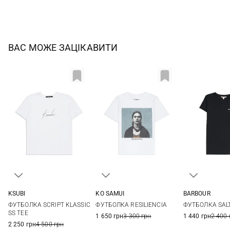
ВАС МОЖЕ ЗАЦІКАВИТИ
KSUBI
KO SAMUI
BARBOUR
XS
S
M
L
XS
S
M
L
8
10
ФУТБОЛКА SCRIPT KLASSIC
ФУТБОЛКА RESILIENCIA
ФУТБОЛКА SAL
SS TEE
1 650 грн
3 300 грн
1 440 грн
2 400 
2 250 грн
4 500 грн