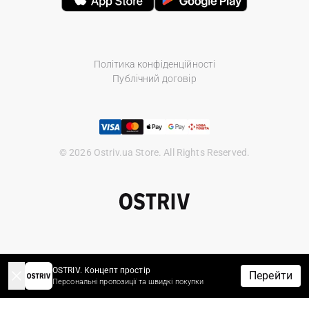
Політика конфіденційності
Публічний договір
© 2026 Ostriv.ua Store. All Rights Reserved.
OSTRIV. Концепт простір
Перейти
Персональні пропозиції та швидкі покупки