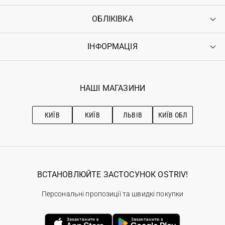
ОБЛІКІВКА
Контакти
Доставка
Оплата
ІНФОРМАЦІЯ
Увійти
Повернення
Реєстрація
Гарантія
Мої замовлення
Програма лояльності
Вакансії
Обране
Наші магазини
НАШІ МАГАЗИНИ
Ostriv Club+
Про OSTRIV
Підписка на новини
Рекомендації з догляду
КИЇВ
КИЇВ
ЛЬВІВ
КИЇВ ОБЛ
ВСТАНОВЛЮЙТЕ ЗАСТОСУНОК OSTRIV!
Персональні пропозиції та швидкі покупки