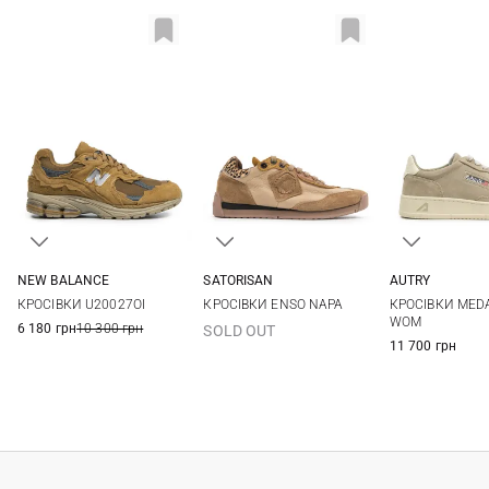
SATORISAN
NEW BALANCE
AUTRY
36
37
38
39
4,5 US
5 US
5,5 US
6 US
35
36
КРОСІВКИ ENSO NAPA
КРОСІВКИ U20027OI
КРОСІВКИ MED
40
41
6,5 US
7 US
7,5 US
39
40
WOM
6 180 грн
10 300 грн
SOLD OUT
11 700 грн