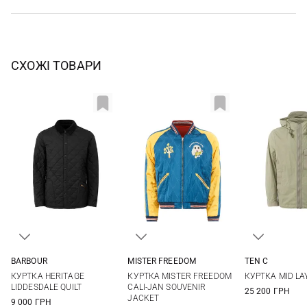
СХОЖІ ТОВАРИ
BARBOUR
MISTER FREEDOM
TEN C
S
M
L
XL
L
XL
XXL
48
50
КУРТКА HERITAGE
КУРТКА MISTER FREEDOM
КУРТКА MID LA
XXL
3XL
LIDDESDALE QUILT
CALI-JAN SOUVENIR
25 200 ГРН
JACKET
9 000 ГРН