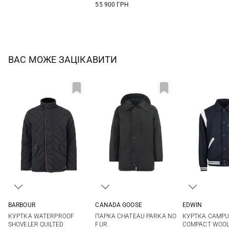
55 900 ГРН
ВАС МОЖЕ ЗАЦІКАВИТИ
BARBOUR
CANADA GOOSE
EDWIN
M
L
XL
XXL
S
M
L
XL
S
M
КУРТКА WATERPROOF
ПАРКА CHATEAU PARKA NO
КУРТКА CAMPU
XXL
SHOVELER QUILTED
FUR
COMPACT WOOL