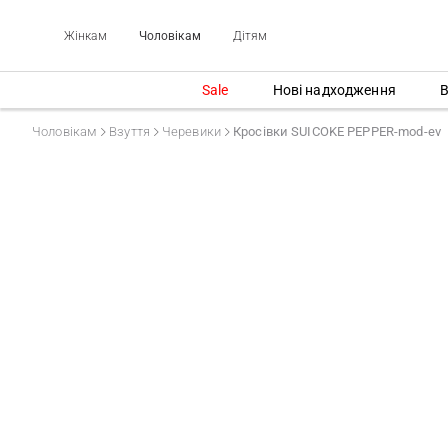
Жінкам
Чоловікам
Дітям
Sale
Нові надходження
В
Чоловікам
Взуття
Черевики
Кросівки SUICOKE PEPPER-mod-ev