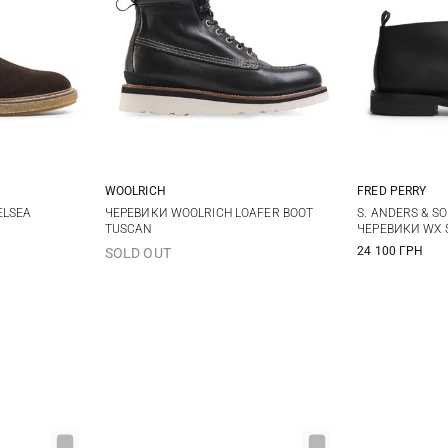
WOOLRICH
FRED PERRY
 UK
11 UK
40
41
42
43
7 UK
8 
ELSEA
ЧЕРЕВИКИ WOOLRICH LOAFER BOOT
S. ANDERS & S
TUSCAN
ЧЕРЕВИКИ WX 
44
45
46
10 UK
11
24 100 ГРН
SOLD OUT