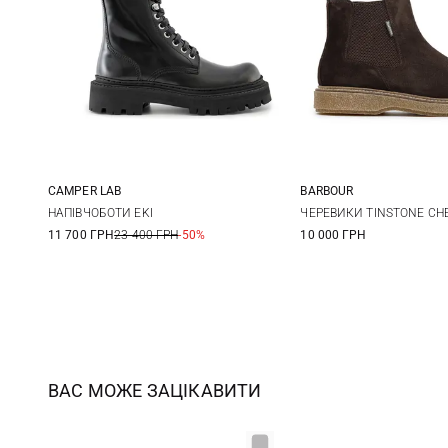
CAMPER LAB
BARBOUR
41
42
43
44
8 UK
9 UK
10
НАПІВЧОБОТИ EKI
ЧЕРЕВИКИ TINSTONE CH
11 700 ГРН
23 400 ГРН
-50%
10 000 ГРН
45
12 UK
ВАС МОЖЕ ЗАЦІКАВИТИ