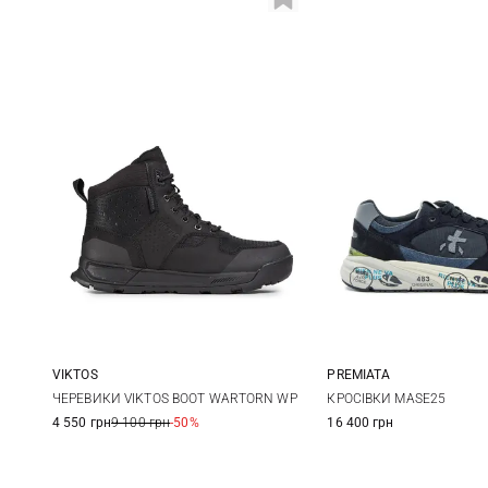
VIKTOS
PREMIATA
8
9
9,5
10
40
41
ЧЕРЕВИКИ VIKTOS BOOT WARTORN WP
КРОСІВКИ MASE25
4 550 грн
9 100 грн
-50%
16 400 грн
10,5
11
12
44
45