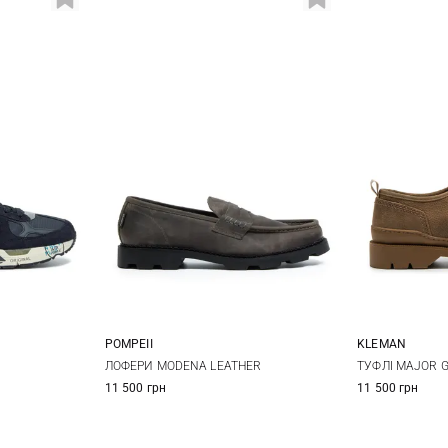
POMPEII
KLEMAN
42
43
41
42
43
44
40
4
ЛОФЕРИ MODENA LEATHER
ТУФЛІ MAJOR 
11 500 грн
11 500 грн
46
45
44
4