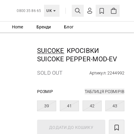
UK
0800 35 86 65
Home
Бренди
Блог
МОЯ ОБЛІКІВКА
УВІЙТИ
SUICOKE
КРОСІВКИ
Ще не зареєстровані?
SUICOKE PEPPER-MOD-EV
СТВОРИТИ ОБЛІКІВКУ
SOLD OUT
Артикул: 2244992
РОЗМІР
ТАБЛИЦЯ РОЗМІРІВ
39
41
42
43
ДОДАТИ ДО КОШИКУ