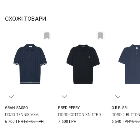
СХОЖІ ТОВАРИ
GRAN SASSO
FRED PERRY
G.R.P. SRL
48
50
52
54
M
L
XL
XXL
3
4
ПОЛО TENNIS M/M
ПОЛО COTTON KNITTED
ПОЛО 2 BUTTON
56
7
8
6 700 ГРН
13 400 ГРН
7 600 ГРН
6 540 ГРН
10 90