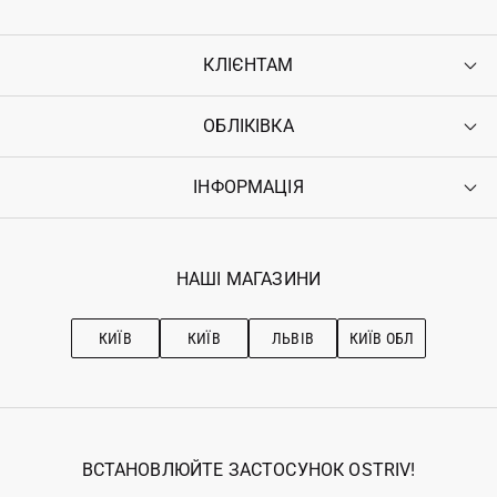
КЛІЄНТАМ
ОБЛІКІВКА
Контакти
Доставка
Оплата
ІНФОРМАЦІЯ
Увійти
Повернення
Реєстрація
Гарантія
Мої замовлення
Програма лояльності
Вакансії
Обране
Наші магазини
НАШІ МАГАЗИНИ
Ostriv Club+
Про OSTRIV
Підписка на новини
Рекомендації з догляду
КИЇВ
КИЇВ
ЛЬВІВ
КИЇВ ОБЛ
ВСТАНОВЛЮЙТЕ ЗАСТОСУНОК OSTRIV!