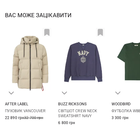
ВАС МОЖЕ ЗАЦІКАВИТИ
AFTER LABEL
BUZZ RICKSONS
WOODBIRD
M
L
XL
XXL
M
L
XL
S
M
ПУХОВИК VANCOUVER
СВІТШОТ CREW NECK
ФУТБОЛКА WBB
SWEATSHIRT NAVY
22 890 грн
32 700 грн
3 300 грн
6 800 грн